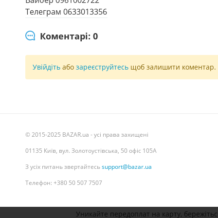
Телеграм 0633013356
Коментарі: 0
Увійдіть
або
зареєструйтесь
щоб залишити коментар.
© 2015-2025 BAZAR.ua - усі права захищені
01135 Київ, вул. Золотоустівська, 50 офіс 105А
З усіх питань звертайтесь
support@bazar.ua
Телефон: +380 50 507 7507
Уникайте передоплат на карту, бережіться