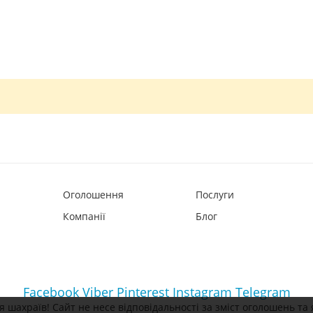
Оголошення
Послуги
Компанії
Блог
Facebook
Viber
Pinterest
Instagram
Telegram
 шахраїв! Сайт не несе відповідальності за зміст оголошень та 