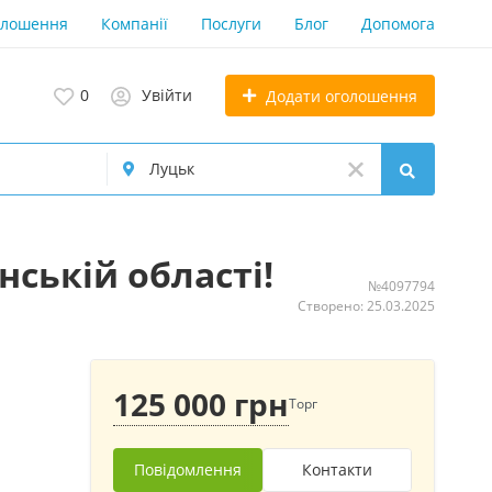
олошення
Компанії
Послуги
Блог
Допомога
0
Увійти
Додати оголошення
нській області!
№4097794
Створено: 25.03.2025
125 000 грн
Торг
Повідомлення
Контакти