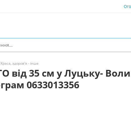
Ог
Краса, здоров'я - інше
 від 35 см у Луцьку- Воли
еграм 0633013356