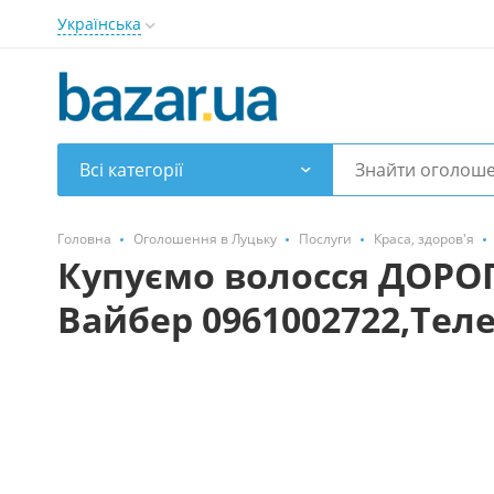
Українська
Всі категорії
Головна
Оголошення в Луцьку
Послуги
Краса, здоров'я
Купуємо волосся ДОРОГО
Вайбер 0961002722,Тел