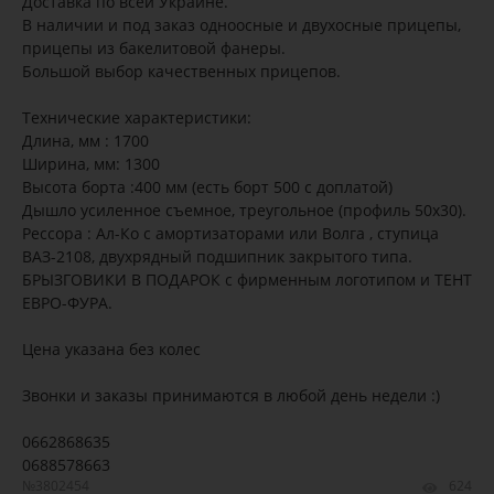
Доставка по всей Украине.
В наличии и под заказ одноосные и двухосные прицепы,
прицепы из бакелитовой фанеры.
Большой выбор качественных прицепов.
Технические характеристики:
Длина, мм : 1700
Ширина, мм: 1300
Высота борта :400 мм (есть борт 500 с доплатой)
Дышло усиленное съемное, треугольное (профиль 50х30).
Рессора : Ал-Ко с амортизаторами или Волга , ступица
ВАЗ-2108, двухрядный подшипник закрытого типа.
БРЫЗГОВИКИ В ПОДАРОК с фирменным логотипом и ТЕНТ
ЕВРО-ФУРА.
Цена указана без колес
Звонки и заказы принимаются в любой день недели :)
0662868635
0688578663
№3802454
624