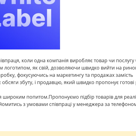
співпраця, коли одна компанія виробляє товар чи послугу
им логотипом, як свій, дозволяючи швидко вийти на рино
робку, фокусуючись на маркетингу та продажах замість
 обсяги збуту, і продавцю, який швидко пропонує готові
я широким попитом.Пропонуємо підбір товарів для реаліз
митись з умовами співпраці у менеджера за телефоно