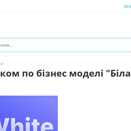
Ог
ції
ом по бізнес моделі "Біла