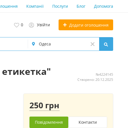
олошення
Компанії
Послуги
Блог
Допомога
0
Увійти
Додати оголошення
 етикетка"
№4224145
Створено: 20.12.2025
250 грн
Повідомлення
Контакти