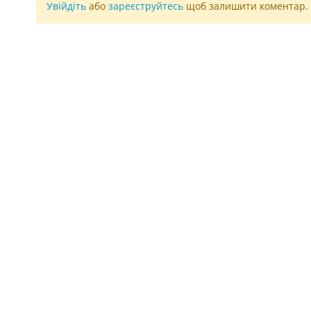
Увійдіть
або
зареєструйтесь
щоб залишити коментар.