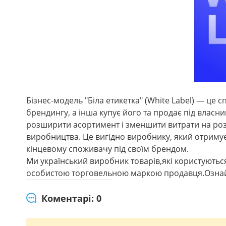
Бізнес-модель "Біла етикетка" (White Label) — це 
брендингу, а інша купує його та продає під власн
розширити асортимент і зменшити витрати на роз
виробництва. Це вигідно виробнику, який отримує
кінцевому споживачу під своїм брендом.
Ми український виробник товарів,які користуютьс
особистою торговельною маркою продавця.Ознайо
Коментарі: 0