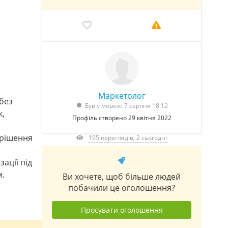
Маркетолог
 без
Був у мережі 7 серпня 18:12
к,
Профіль створено 29 квітня 2022
 рішення
195 переглядів, 2 сьогодні
ації під
м.
Ви хочете, щоб більше людей
побачили це оголошення?
Просувати оголошення