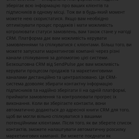
зберігає всю інформацію про ваших клієнтів та
підписників в одному місці. Тож ви в будь-який момент
можете нею скористатися. Якщо вам необхідно
оптимізувати процес продажів і мати можливість
котролювати статуси замовлень, вам також стане у нагоді
CRM. Платформа дає вам можливість керувати
замовленнями та спілкуватися с клієнтами. Більш того, ви
можете запускати маркетингові компанії через різні
канали спілкування за допомогою цієї системи.
Безкоштовна CRM від SendPulse дає вам можливість
керувати процесом продажів та маркетинговими
каналами дистанційно та централізовано. Ця CRM-
система дозволяє збирати контактну інформацію
підписників та надійно зберігати її на одній платформі,
приймати замовлення та контролювати прогрес їх
виконання. Коли ви зберігаєте контакти, вони
автоматично додаються до адресної книги CRM для того,
щоб ви могли вільно спілкуватися з вашими
потенційними клієнтами. Після того, як ви зберете список
контактів, зможете налаштувати автоматичну розсилку
маркетингових кампанії. Ви можете поєднати як