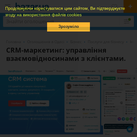
Продовжуючи користуватися цим сайтом, Ви підтверджуєте
згоду на використання файлів cookies
Зрозуміло
Головна
Оголошення в Одесі
Бізнес
Послуги для бізнесу
Інф
CRM-маркетинг: управління
взаємовідносинами з клієнтами.