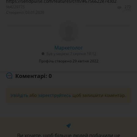
https://sendpulse.com/features/crm/#6756622e74302
№4229775
272
Створено: 03.01.2026
Маркетолог
Був у мережі 7 серпня 18:12
Профіль створено 29 квітня 2022
Коментарі: 0
Увійдіть
або
зареєструйтесь
щоб залишити коментар.
Ви хочете, щоб більше людей побачили це