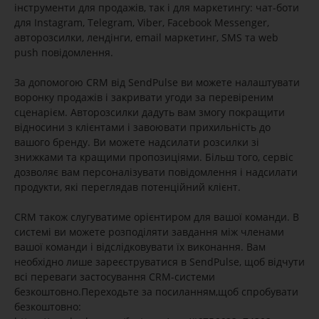
інструменти для продажів, так і для маркетингу: чат-боти
для Instagram, Telegram, Viber, Facebook Messenger,
авторозсилки, лендінги, email маркетинг, SMS та web
push повідомлення.
За допомогою CRM від SendPulse ви можете налаштувати
воронку продажів і закривати угоди за перевіреним
сценарієм. Авторозсилки дадуть вам змогу покращити
відносини з клієнтами і завоювати прихильність до
вашого бренду. Ви можете надсилати розсилки зі
знижками та кращими пропозиціями. Більш того, сервіс
дозволяє вам персоналізувати повідомлення і надсилати
продукти, які переглядав потенційний клієнт.
CRM також слугуватиме орієнтиром для вашої команди. В
системі ви можете розподіляти завдання між членами
вашої команди і відслідковувати їх виконання. Вам
необхідно лише зареєструватися в SendPulse, щоб відчути
всі переваги застосування CRM-системи
безкоштовно.Переходьте за посиланням,щоб спробувати
безкоштовно: