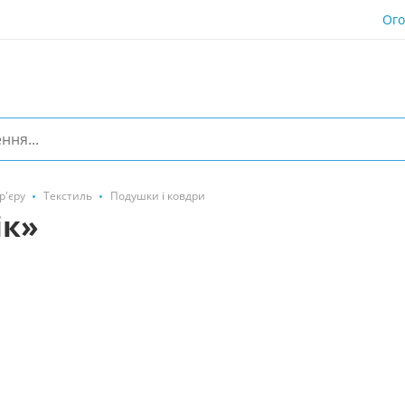
Ог
р'єру
Текстиль
Подушки і ковдри
ік»