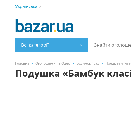
Українська
Всі категорії
Головна
Оголошення в Одесі
Будинок і сад
Предмети інте
Подушка «Бамбук клас