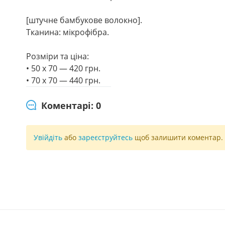
[штучне бамбукове волокно].
Тканина: мікрофібра.
Розміри та ціна:
• 50 х 70 — 420 грн.
• 70 х 70 — 440 грн.
Коментарі: 0
Увійдіть
або
зареєструйтесь
щоб залишити коментар.