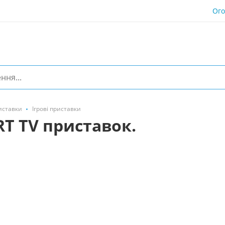
Ог
риставки
Ігрові приставки
RT TV приставок.