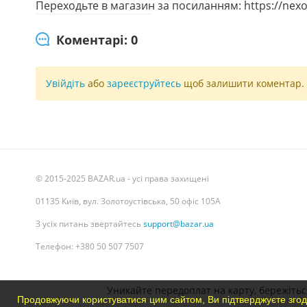
Переходьте в магазин за посиланням: https://nex
Коментарі: 0
Увійдіть
або
зареєструйтесь
щоб залишити коментар.
© 2015-2025 BAZAR.ua - усі права захищені
01135 Київ, вул. Золотоустівська, 50 офіс 105А
З усіх питань звертайтесь
support@bazar.ua
Телефон: +380 50 507 7507
Уникайте передоплат на карту, бережіться
Продовжуючи користуватися цим сайтом, Ви підтверджуєте згод