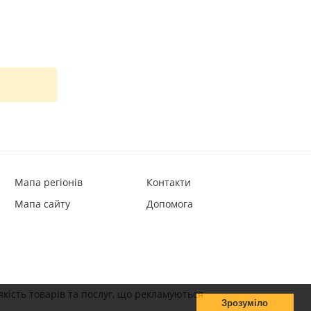
Мапа регіонів
Контакти
Мапа сайту
Допомога
якість товарів та послуг, що рекламуються
Зрозуміло