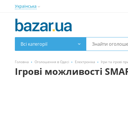
Українська
Всі категорії
Головна
Оголошення в Одесі
Електроніка
Ігри та ігрові п
Ігрові можливості SMA