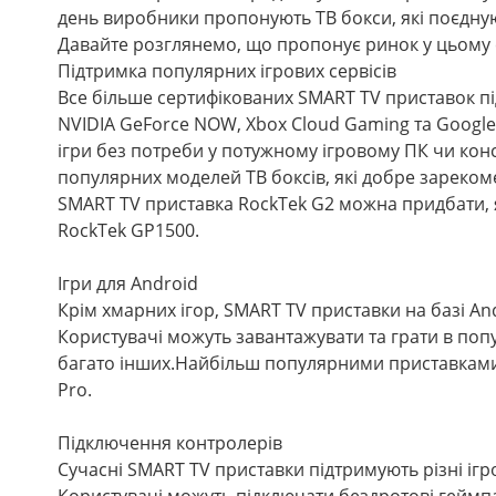
день виробники пропонують ТВ бокси, які поєдную
Давайте розглянемо, що пропонує ринок у цьому 
Підтримка популярних ігрових сервісів
Все більше сертифікованих SMART TV приставок пі
NVIDIA GeForce NOW, Xbox Cloud Gaming та Google
ігри без потреби у потужному ігровому ПК чи консо
популярних моделей ТВ боксів, які добре зарекоме
SMART TV приставка RockTek G2 можна придбати, як
RockTek GP1500.
Ігри для Android
Крім хмарних ігор, SMART TV приставки на базі And
Користувачі можуть завантажувати та грати в популя
багато інших.Найбільш популярними приставками 
Pro.
Підключення контролерів
Сучасні SMART TV приставки підтримують різні ігр
Користувачі можуть підключати бездротові геймпа