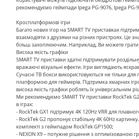
рекомендуємо геймпади Ipega PG-9076, Ipega PG-9
Кросплатформові ігри
Багато нових ігор на SMART TV приставках підт
взаємодіяти з друзями на різних пристроях. Це з
більш захоплюючим. Наприклад, Ви можете грати 
Висока якість графіки
SMART TV приставки здатні підтримувати роздільну 
вражаючі візуальні ефекти. Ігри виглядають яскрав
Сучасні ТВ бокси використовуються не тільки для п
платформою для геймерів. Підтримка хмарних ігров
висока якість графіки роблять їх універсальним р
Ми рекомендуємо SMART TV приставки RockTek G2, 
в іграх:
- RockTek GX1 підтримує 4K 120Hz VRR для плавно
- RockTek G2 пропонує стабільну 4K 60Hz картинку
комплекті з геймпадом RockTek GP1500;
- NEXON X9 – потужне рішення з оптимізованою гр