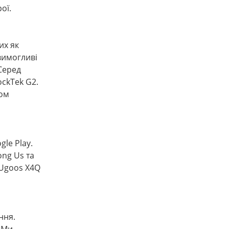
ої.
их як
вимогливі
 Серед
ockTek G2.
дом
le Play.
ong Us та
 Ugoos X4Q
ння.
 Ми