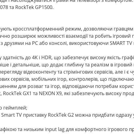
078 та RockTek GP1500.
римують кроссплатформенний режим, дозволяючи гравцям
начно розширює можливості взаємодії та робить ігровий 
з друзями на PC або консолі, використовуючи SMART TV 
здатність до 4K і HDR, що забезпечує високу якість графі
іше і детальніше, що додає глибину та реалізм в ігровий
ерегляду відеоконтенту та стрімінгових сервісів, але і є
их сервісів, мобільних ігор, контролерів, що підключают
ішенням для розваг та ігор, відповідаючи потребам корис
RockTek GX1 та NEXON X9, які забезпечують високу прод
го геймплей;
. Smart TV приставку RockTek G2 можна придбати одразу 
афікою та низьким input lag для комфортного ігрового п