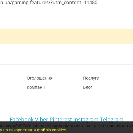
on.ua/gaming-features/?utm_content=11480
Оголошення
Послуги
Компанії
Блог
Facebook
Viber
Pinterest
Instagram
Telegram
 шахраїв! Сайт не несе відповідальності за зміст оголошень та 
у на використання файлів cookies