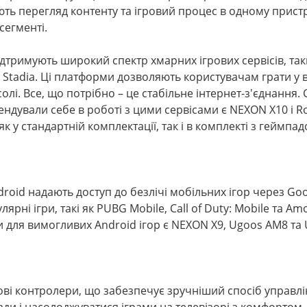
ть перегляд контенту та ігровий процес в одному пристр
сегменті.
дтримують широкий спектр хмарних ігрових сервісів, так
 Stadia. Ці платформи дозволяють користувачам грати у 
лі. Все, що потрібно – це стабільне інтернет-з'єднання.
ндували себе в роботі з цими сервісами є NEXON X10 і R
 у стандартній комплектації, так і в комплекті з геймпа
roid надають доступ до безлічі мобільних ігор через Goog
рні ігри, такі як PUBG Mobile, Call of Duty: Mobile та Am
для вимогливих Android ігор є NEXON X9, Ugoos AM8 та
ові контролери, що забезпечує зручніший спосіб управлі
ди і насолоджуватися іграми на телевізорі з комфортом.