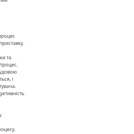
процес
приставку.
ки та
 процес.
 чудовою
ься, і
тувача.
уктивність
у
роцесу.