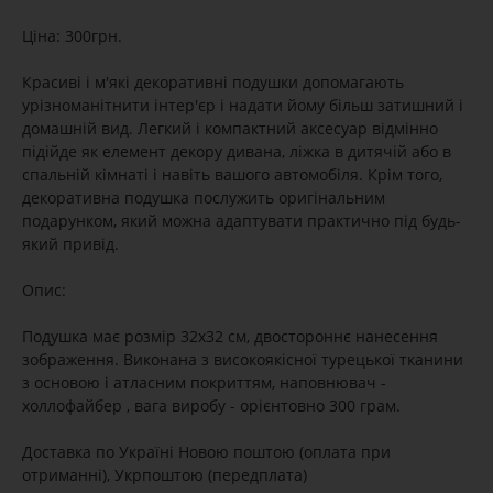
Ціна: 300грн.
Красиві і м'які декоративні подушки допомагають
урізноманітнити інтер'єр і надати йому більш затишний і
домашній вид. Легкий і компактний аксесуар відмінно
підійде як елемент декору дивана, ліжка в дитячій або в
спальній кімнаті і навіть вашого автомобіля. Крім того,
декоративна подушка послужить оригінальним
подарунком, який можна адаптувати практично під будь-
який привід.
Опис:
Подушка має розмір 32х32 см, двостороннє нанесення
зображення. Виконана з високоякісної турецької тканини
з основою і атласним покриттям, наповнювач -
холлофайбер , вага виробу - орієнтовно 300 грам.
Доставка по Україні Новою поштою (оплата при
отриманні), Укрпоштою (передплата)