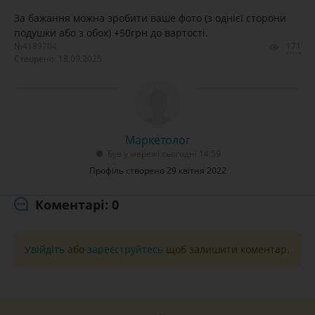
За бажання можна зробити ваше фото (з однієї сторони
подушки або з обох) +50грн до вартості.
№4189704
171
Створено: 18.09.2025
Маркетолог
Був у мережі сьогодні 14:59
Профіль створено 29 квітня 2022
Коментарі: 0
Увійдіть
або
зареєструйтесь
щоб залишити коментар.