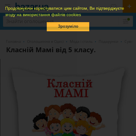
Продовжуючи користуватися цим сайтом, Ви підтверджуєте
згоду на використання файлів cookies
Зрозуміло
Головна
Оголошення в Одесі
Мода і стиль
Подарунки
Сувен
Класній Мамі від 5 класу.