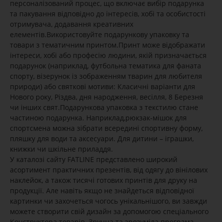
персоналізований процес, що включає вибір подарунка
та пакування відповідно до інтересів, хобі та особистості
отримувача, додавання креативних
елементів.Використовуйте подарункову упаковку та
товари з тематичним принтом.Принт може відображати
інтереси, хобі або професію людини, якій призначається
подарунок (наприклад, футбольна тематика для фаната
спорту, візерунок із зображенням тварин для любителя
природи) або святкові мотиви: Класичні варіанти для
Нового року, Різдва, дня народження, весілля, 8 Березня
чи інших свят.Подарункова упаковка з текстилю стане
частиною подарунка. Наприклад,рюкзак-мішок для
спортсмена можна зібрати всередині спортивну форму,
пляшку для води та аксесуари. Для дитини – іграшки,
книжки чи шкільне приладдя.
У каталозі сайту FATLINE представлено широкий
асортимент практичних презентів, від одягу до вінілових
наклейок, а також тисячі готових принтів для друку на
продукції. Але навіть якщо не знайдеться відповідної
картинки чи захочеться чогось унікальнішого, ви завжди
можете створити свій дизайн за допомогою спеціального
Конструктора товарів. Зручна та зрозуміла програма