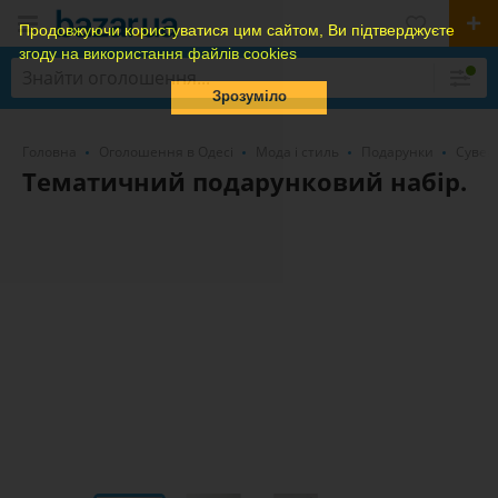
Продовжуючи користуватися цим сайтом, Ви підтверджуєте
згоду на використання файлів cookies
Зрозуміло
Головна
Оголошення в Одесі
Мода і стиль
Подарунки
Сувен
Тематичний подарунковий набір.