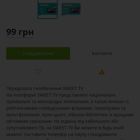
99 грн
Повідомлення
Контакти
Передплата телебачення SWEET.TV
На платформі SWEET.TV представлені національні,
преміальні та міжнародні телеканали, а також кінозал із
рейтинговими голівудськими фільмами, прем’єрами та
мультфільмами. Крім цього, зібрана бібліотека із кращими
світовими серіалами. На відміну від кабельного або
супутникового ТБ, на SWEET.TV Ви можете в будь-який
момент поставити телеефір на паузу і продовжити