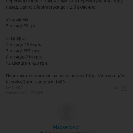
перегляд пізніше. Також є функція перемотування ефіру
назад. Запис зберігається до 7 діб включно.
«Тариф M»
3 місяці-99 грн.
«Тариф L»
1 місяць-129 грн;
3 місяці-387 грн;
6 місяців-714 грн;
12 місяців-1 428 грн.
Переходьте в магазин за посиланням: https://nexon.ua/tv-
i-servisy/?utm_content=11480
№4149371
147
Створено: 21.07.2025
Маркетолог
Був у мережі 4 серпня 19:24