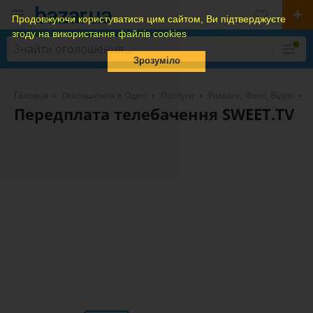
Продовжуючи користуватися цим сайтом, Ви підтверджуєте
згоду на використання файлів cookies
Зрозуміло
Головна
Оголошення в Одесі
Послуги
Розваги, Фото, Відео
Р
Передплата телебачення SWEET.TV