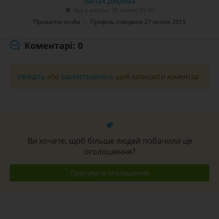
Запах Дерева
Був у мережі 30 липня 05:40
Приватна особа
Профіль створено 27 липня 2015
Коментарі: 0
Увійдіть
або
зареєструйтесь
щоб залишити коментар.
Ви хочете, щоб більше людей побачили це
оголошення?
Просувати оголошення