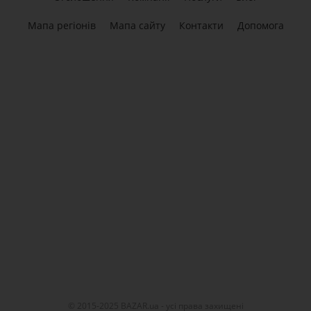
Мапа регіонів
Мапа сайту
Контакти
Допомога
© 2015-2025 BAZAR.ua - усі права захищені