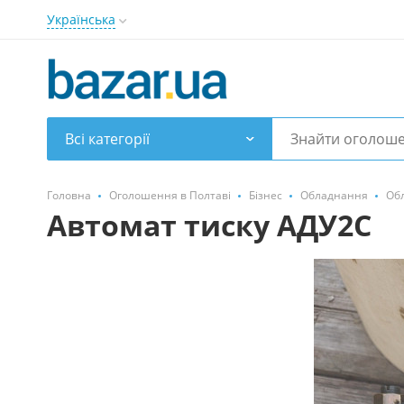
Українська
Всі категорії
Головна
Оголошення в Полтаві
Бізнес
Обладнання
Об
Автомат тиску АДУ2С