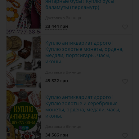
янтарные бусы ! Куплю бусы
баламуты (перламутр)
Доставка з Вінниця
23 444 грн
Куплю антиквариат дорого !
Куплю золотые монеты, ордена,
медали, портсигары, часы,
иконы.
Доставка з Вінниця
45 322 грн
2
Куплю антиквариат дорого !
Куплю золотые и серебряные
монеты, ордена, медали, часы,
иконы.
Доставка з Вінниця
34 566 грн