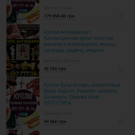
Доставка з Київ
179 050.40 грн
2
Куплю Антиквариат.
Коллекционер купит золотые
монеты и антиквариат, иконы,
награды, ордена, медали.
Доставка з Вінниця
45 555 грн
8
Куплю бусы янтарь, коралловые
бусы, коралл, бакелит, каталин,
баламуты. Оценка Viber
0977773854
Доставка з Київ
34 566 грн
3