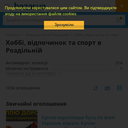
Продовжуючи користуватися цим сайтом, Ви підтверджуєте
згоду на використання файлів cookies
Зрозуміло
Головна
Оголошення в Роздільній
Хоббі, відпочинок та спорт
Хоббі, відпочинок та спорт в
Роздільній
Антикваріат, колекції
214
Музичні інструменти
1
Показати ще (4 категорії)
1034 оголошення
Звичайні оголошення
Куплю коралловые бусы по всей
Украине, коралл. Куплю