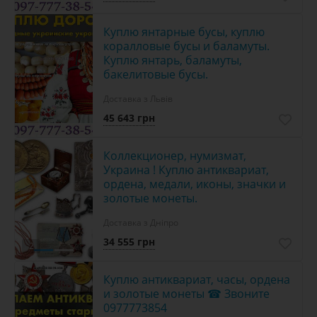
Куплю янтарные бусы, куплю
коралловые бусы и баламуты.
Куплю янтарь, баламуты,
бакелитовые бусы.
Доставка з Львів
45 643 грн
Коллекционер, нумизмат,
Украина ! Куплю антиквариат,
ордена, медали, иконы, значки и
золотые монеты.
Доставка з Дніпро
34 555 грн
2
Куплю антиквариат, часы, ордена
и золотые монеты ☎ Звоните
0977773854