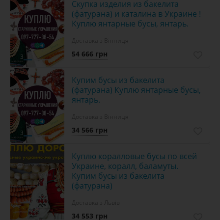
Скупка изделия из бакелита
(фатурана) и каталина в Украине !
Куплю янтарные бусы, янтарь.
Доставка з Вінниця
54 666 грн
3
Купим бусы из бакелита
(фатурана) Куплю янтарные бусы,
янтарь.
Доставка з Вінниця
34 566 грн
3
Куплю коралловые бусы по всей
Украине, коралл, баламуты.
Купим бусы из бакелита
(фатурана)
Доставка з Львів
34 553 грн