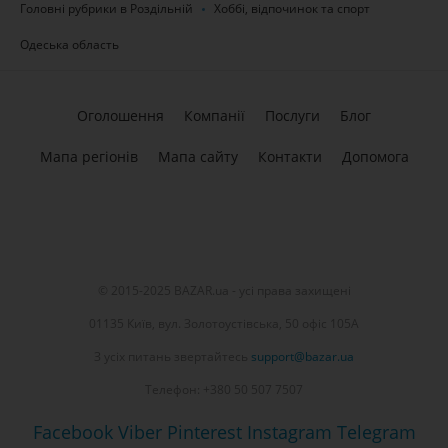
Головні рубрики в Роздільній
Хоббі, відпочинок та спорт
Одеська область
Оголошення
Компанії
Послуги
Блог
Мапа регіонів
Мапа сайту
Контакти
Допомога
© 2015-2025 BAZAR.ua - усі права захищені
01135 Київ, вул. Золотоустівська, 50 офіс 105А
З усіх питань звертайтесь
support@bazar.ua
Телефон: +380 50 507 7507
Facebook
Viber
Pinterest
Instagram
Telegram