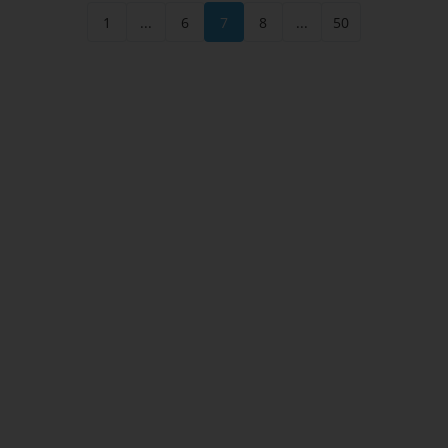
1
...
6
7
8
...
50