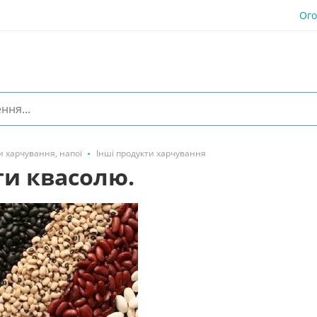
Ог
и харчування, напої
Інші продукти харчування
ти квасолю.