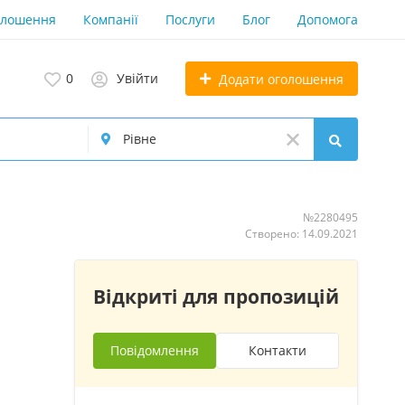
олошення
Компанії
Послуги
Блог
Допомога
0
Увійти
Додати оголошення
№2280495
Створено: 14.09.2021
Відкриті для пропозицій
Повідомлення
Контакти