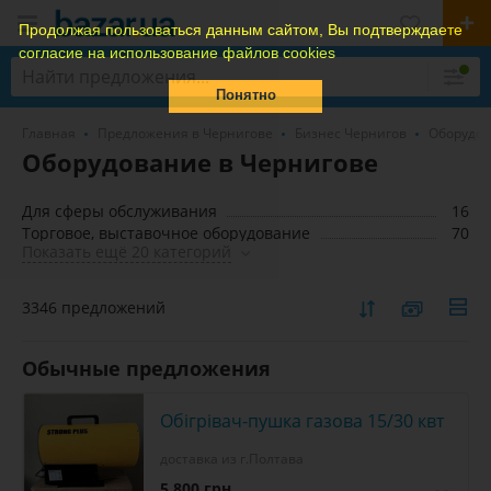
Продолжая пользоваться данным сайтом, Вы подтверждаете
согласие на использование файлов cookies
Понятно
Главная
Предложения в Чернигове
Бизнес Чернигов
Оборудо
Оборудование в Чернигове
Для сферы обслуживания
16
Торговое, выставочное оборудование
70
Показать ещё 20 категорий
3346 предложений
Обычные предложения
Обігрівач-пушка газова 15/30 квт
доставка из г.Полтава
5 800 грн