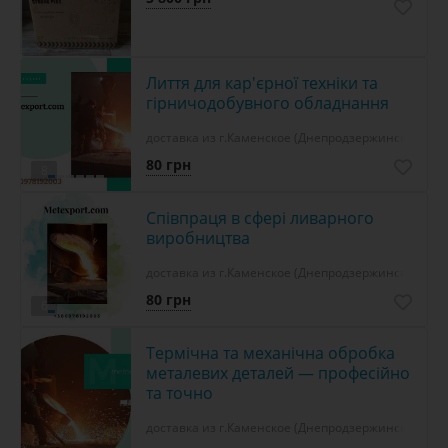
Лиття для кар'єрної техніки та
гірничодобувного обладнання
доставка из г.Каменское (Днепродзержинск)
80 грн
8
Співпраця в сфері ливарного
виробництва
доставка из г.Каменское (Днепродзержинск)
80 грн
6
Термічна та механічна обробка
металевих деталей — професійно
та точно
доставка из г.Каменское (Днепродзержинск)