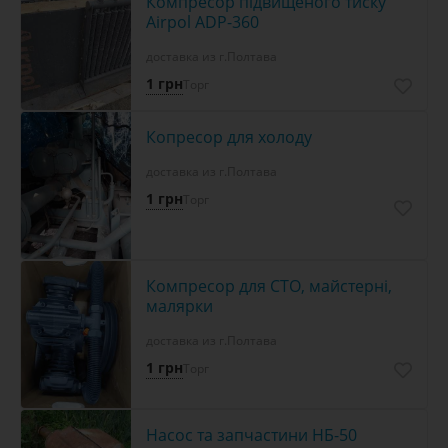
Компресор підвищеного тиску
Airpol ADP-360
доставка из г.Полтава
1 грн
Торг
Копресор для холоду
доставка из г.Полтава
1 грн
Торг
Компресор для СТО, майстерні,
малярки
доставка из г.Полтава
1 грн
Торг
Насос та запчастини НБ-50