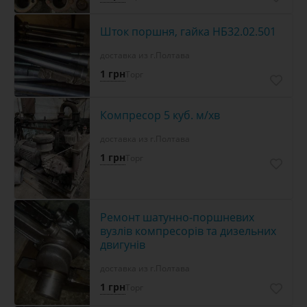
Шток поршня, гайка НБ32.02.501
доставка из г.Полтава
1 грн
Торг
Компресор 5 куб. м/хв
доставка из г.Полтава
1 грн
Торг
Ремонт шатунно-поршневих
вузлів компресорів та дизельних
двигунів
доставка из г.Полтава
1 грн
Торг