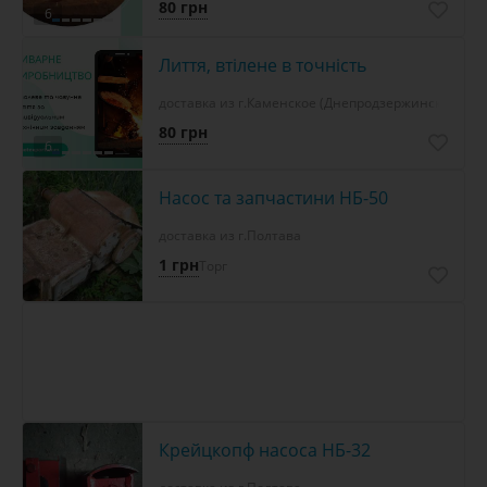
80 грн
6
Лиття, втілене в точність
доставка из г.Каменское (Днепродзержинск)
80 грн
6
Насос та запчастини НБ-50
доставка из г.Полтава
1 грн
Торг
Крейцкопф насоса НБ-32