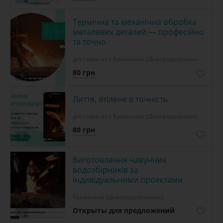
Термічна та механічна обробка
металевих деталей — професійно
та точно
доставка из г.Каменское (Днепродзержинск)
80 грн
6
Лиття, втілене в точність
доставка из г.Каменское (Днепродзержинск)
80 грн
6
Виготовлення чавунних
водозбірників за
індивідуальними проектами
Каменское (Днепродзержинск)
Открыты для предложений
6