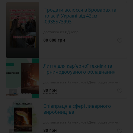
Продати волосся в Броварах та
по всій Україні від 42см
-0935573993
доставка из г.Днепр
88 888 грн
Лиття для кар'єрної техніки та
гірничодобувного обладнання
доставка из г.Каменское (Днепродзержинск)
80 грн
8
Співпраця в сфері ливарного
виробництва
доставка из г.Каменское (Днепродзержинск)
80 грн
6