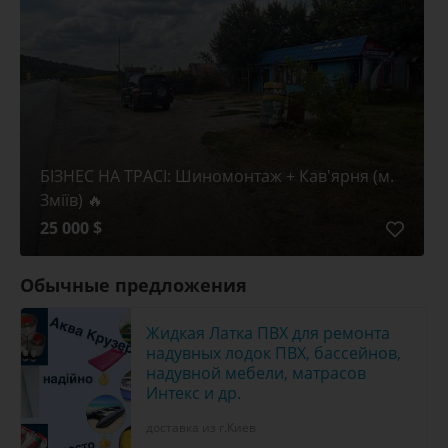
БІЗНЕС НА ТРАСІ: Шиномонтаж + Кав'ярня (м.
Зміїв) 🔥
25 000 $
Обычные предложения
Жидкая Латка ПВХ для ремонта
надувных лодок ПВХ, бассейнов,
надувной мебели, матрасов
Интекс и др.
доставка из г.Киев