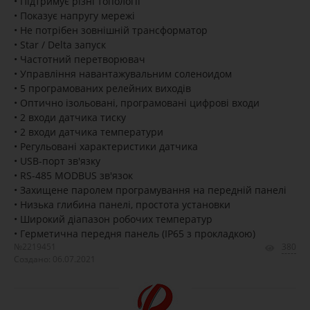
• Підтримує різні топології
• Показує напругу мережі
• Не потрібен зовнішній трансформатор
• Star / Delta запуск
• Частотний перетворювач
• Управління навантажувальним соленоидом
• 5 програмованих релейних виходів
• Оптично ізольовані, програмовані цифрові входи
• 2 входи датчика тиску
• 2 входи датчика температури
• Регульовані характеристики датчика
• USB-порт зв'язку
• RS-485 MODBUS зв'язок
• Захищене паролем програмування на передній панелі
• Низька глибина панелі, простота установки
• Широкий діапазон робочих температур
• Герметична передня панель (IP65 з прокладкою)
№2219451
380
Создано: 06.07.2021