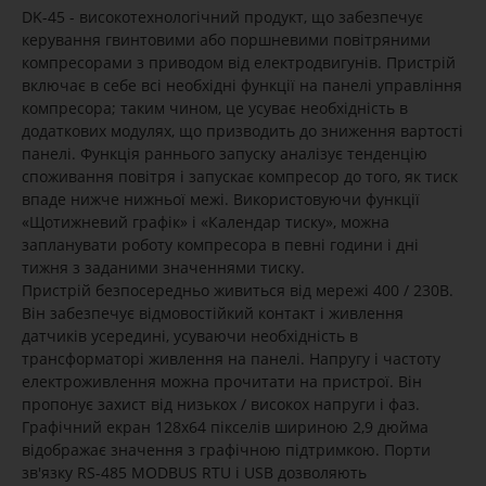
DK-45 - високотехнологічний продукт, що забезпечує
керування гвинтовими або поршневими повітряними
компресорами з приводом від електродвигунів. Пристрій
включає в себе всі необхідні функції на панелі управління
компресора; таким чином, це усуває необхідність в
додаткових модулях, що призводить до зниження вартості
панелі. Функція раннього запуску аналізує тенденцію
споживання повітря і запускає компресор до того, як тиск
впаде нижче нижньої межі. Використовуючи функції
«Щотижневий графік» і «Календар тиску», можна
запланувати роботу компресора в певні години і дні
тижня з заданими значеннями тиску.
Пристрій безпосередньо живиться від мережі 400 / 230В.
Він забезпечує відмовостійкий контакт і живлення
датчиків усередині, усуваючи необхідність в
трансформаторі живлення на панелі. Напругу і частоту
електроживлення можна прочитати на пристрої. Він
пропонує захист від низькох / високох напруги і фаз.
Графічний екран 128x64 пікселів шириною 2,9 дюйма
відображає значення з графічною підтримкою. Порти
зв'язку RS-485 MODBUS RTU і USB дозволяють