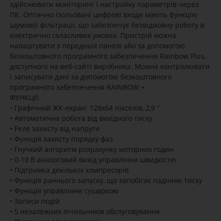
здійснювати моніторинг і настройку параметрів через
ПК. Оптично ізольовані цифрові входи мають функцію
шумової фільтрації, що забезпечує безвідмовну роботу в
електрично галасливих умовах. Пристрій можна
налаштувати з передньої панелі або за допомогою
безкоштовного програмного забезпечення Rainbow Plus,
доступного на веб-сайті виробника. Можна контролювати
і записувати дані за допомогою безкоштовного
програмного забезпечення RAINBOW +.
ФУНКЦІЇ:
• Графічний ЖК-екран: 128x64 пікселів, 2,9 "
• Автоматична робота від вихідного тиску
• Реле захисту від напруги
• Функція захисту порядку фаз
• Гнучкий алгоритм розрахунку моторних годин
• 0-10 В аналоговий вихід управління швидкістю
• Підтримка декількох компресорів
• Функція раннього запуску, що запобігає падінню тиску
• Функція управління сушаркою
• Записи подій
• 5 незалежних лічильників обслуговування