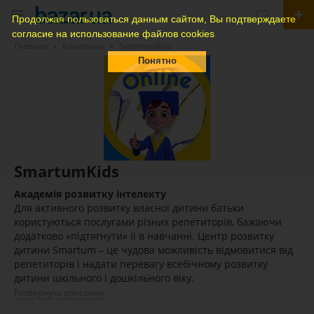
Продолжая пользоваться данным сайтом, Вы подтверждаете
согласие на использование файлов cookies
Главная
Компании
SmartumKids
Понятно
SmartumKids
Академія розвитку інтелекту
Для активного розвитку власної дитини батьки
користуються послугами різних репетиторів, бажаючи
додатково «підтягнути» її в навчанні. Центр розвитку
дитини Smartum – це чудова можливість відмовитися від
репетиторів і надати перевагу всебічному розвитку
дитини шкільного і дошкільного віку.
Развернуть описание