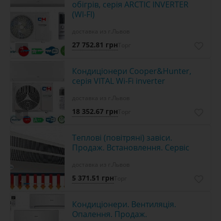
обігрів, серія ARCTIC INVERTER
(WI-FI)
доставка из г.Львов
27 752.81 грн
Торг
4
Кондиціонери Cooper&Hunter,
серія VITAL Wi-Fi inverter
доставка из г.Львов
18 352.67 грн
Торг
4
Теплові (повітряні) завіси.
Продаж. Встановлення. Сервіс
доставка из г.Львов
5 371.51 грн
Торг
4
Кондиціонери. Вентиляція.
Опалення. Продаж.