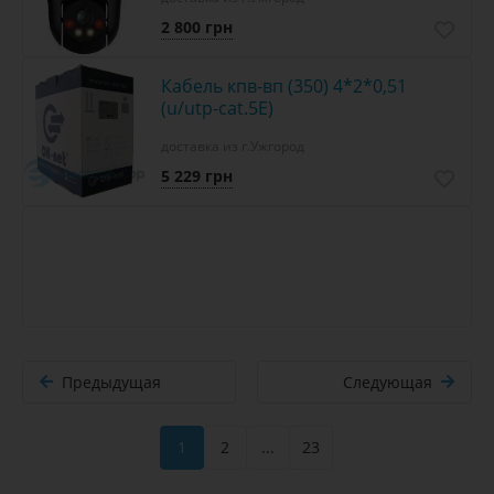
2 800 грн
Кабель кпв-вп (350) 4*2*0,51
(u/utp-cat.5E)
доставка из г.Ужгород
5 229 грн
Предыдущая
Следующая
1
2
...
23