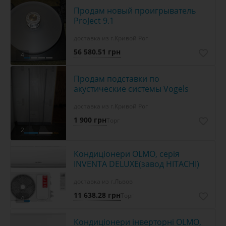
Продам новый проигрыватель
ProJect 9.1
доставка из г.Кривой Рог
56 580.51 грн
4
Продам подставки по
акустические системы Vogels
доставка из г.Кривой Рог
1 900 грн
Торг
2
Кондиціонери OLMO, серія
INVENTA DELUXE(завод HITACHI)
доставка из г.Львов
11 638.28 грн
Торг
4
Кондиціонери інверторні OLMO,