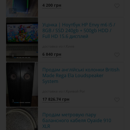
4 200 грн
7
Уцінка | Ноутбук HP Envy m6 i5 /
8GB / SSD 240gb + 500gb HDD /
Full HD 15.6 дисплей
доставка из г.Киев
6 840 грн
8
Продам англійські колонки British
Made Rega Ela Loudspeaker
System
доставка из г.Кривой Рог
17 826.74 грн
3
Продам метровую пару
балансного кабеля Oyaide 910
XLR