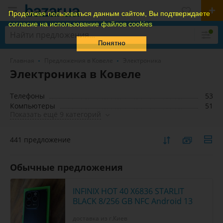
Продолжая пользоваться данным сайтом, Вы подтверждаете
согласие на использование файлов cookies
Понятно
Главная
Предложения в Ковеле
Электроника
Электроника в Ковеле
Телефоны
53
Компьютеры
51
Показать ещё 9 категорий
441 предложение
Обычные предложения
INFINIX HOT 40 X6836 STARLIT
BLACK 8/256 GB NFC Android 13
доставка из г.Киев