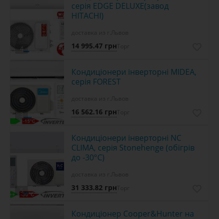
серія EDGE DELUXE(завод
HITACHI)
доставка из г.Львов
14 995.47 грн
Торг
4
Кондиціонери інверторні MIDEA,
серія FOREST
доставка из г.Львов
16 562.16 грн
Торг
3
Кондиціонери інверторні NC
CLIMA, серія Stonehenge (обігрів
до -30°C)
доставка из г.Львов
31 333.82 грн
Торг
5
Кондиціонер Cooper&Hunter на