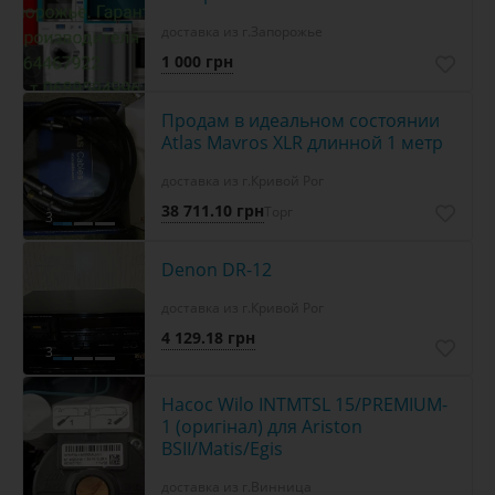
доставка из г.Запорожье
1 000 грн
Продам в идеальном состоянии
Atlas Mavros XLR длинной 1 метр
доставка из г.Кривой Рог
38 711.10 грн
Торг
3
Denon DR-12
доставка из г.Кривой Рог
4 129.18 грн
3
Насос Wilo INTMTSL 15/PREMIUM-
1 (оригінал) для Ariston
BSII/Matis/Egis
доставка из г.Винница