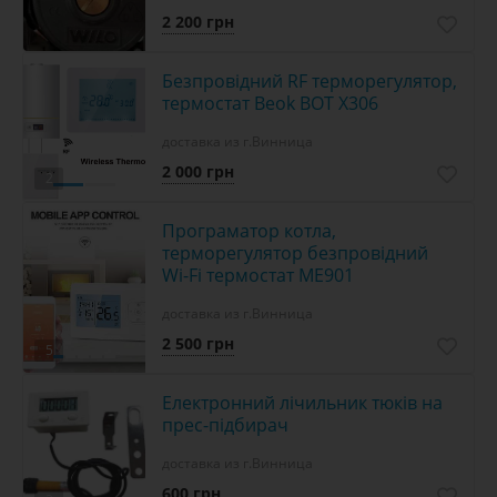
2 200 грн
Безпровідний RF терморегулятор,
термостат Beok BOT X306
доставка из г.Винница
2 000 грн
2
Програматор котла,
терморегулятор безпровідний
Wi-Fi термостат ME901
доставка из г.Винница
2 500 грн
5
Електронний лічильник тюків на
прес-підбирач
доставка из г.Винница
600 грн