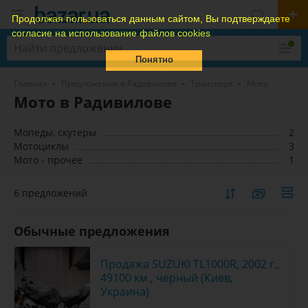
Продолжая пользоваться данным сайтом, Вы подтверждаете
согласие на использование файлов cookies
Понятно
Главная
Предложения в Радивилове
Транспорт
Мото
Мото в Радивилове
Мопеды, скутеры
2
Мотоциклы
3
Мото - прочее
1
6 предложений
Обычные предложения
Продажа SUZUKI TL1000R, 2002 г.,
49100 км., черный (Киев,
Украина)