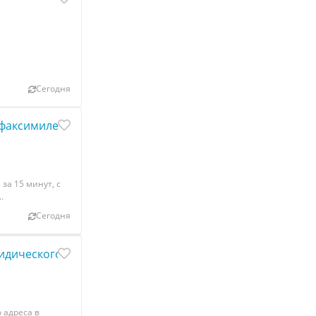
Сегодня
факсимиле по Украине за 15 минут.
за 15 минут, с
.
Сегодня
дического адреса в Днепре и области за 1 день.
 адреса в