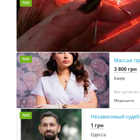
ТОП
ТОП
Массаж пр
3 800 грн
Киев
Вас зустрічає 
Медицина
4
ТОП
Независимый судебн
1 грн
Одесса