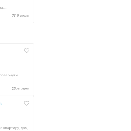
,...
19 июля
 повернути
Сегодня
в
 квартиру, дом,