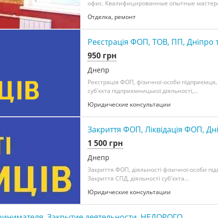
офис. Квалифицированные опытные мастера.
Отделка, ремонт
Реєстрація ФОП, ТОВ, ПП, Дніпро 
950 грн
Днепр
Реєстрація ФОП, фізичної-особи підприємця,
суб'єкта підприємницької діяльності,...
Юридические консультации
Закриття ФОП, Ліквідація ФОП, Дн
1 500 грн
Днепр
Закриття ФОП, діяльності фізичної-особи пі
Закриття СПД, діяльності суб'єкта...
Юридические консультации
ринимателя, Закрытие деятельности, НЕДОРОГО