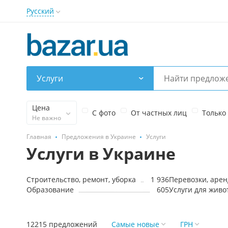
Русский
Услуги
Цена
С фото
От частных лиц
Только
Не важно
Главная
Предложения в Украине
Услуги
Услуги в Украине
Строительство, ремонт, уборка
1 936
Образование
605
Услуги для жив
12215 предложений
Самые новые
ГРН