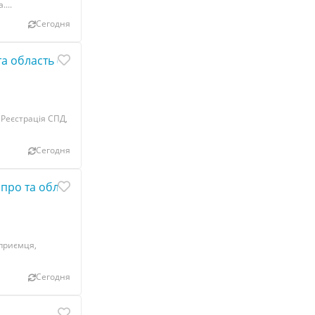
...
Сегодня
та область (недорого)
 Реєстрація СПД,
Сегодня
іпро та область (недорого)
дприємця,
Сегодня