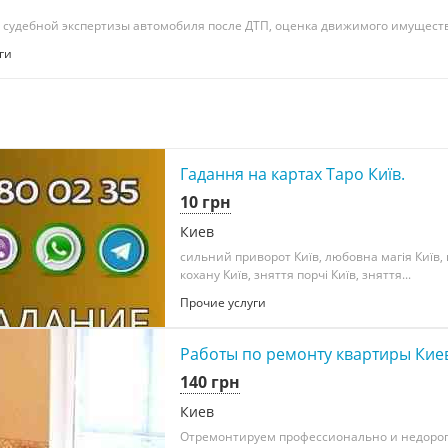
судебной экспертизы автомобиля после ДТП, оценка движимого имущества
ги
Гадання на картах Таро Київ.
10 грн
Киев
сильний приворот Київ, любовна магія Київ,
кохану Київ, зняття порчі Київ, зняття...
Прочие услуги
Работы по ремонту квартиры Кие
140 грн
Киев
Отремонтируем профессионально и недорого