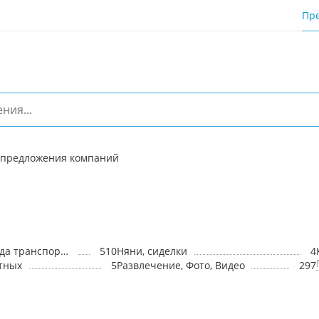
Пр
 предложения компаний
Перевозки, аренда транспорта
510
Няни, сиделки
4
отных
5
Развлечение, Фото, Видео
297