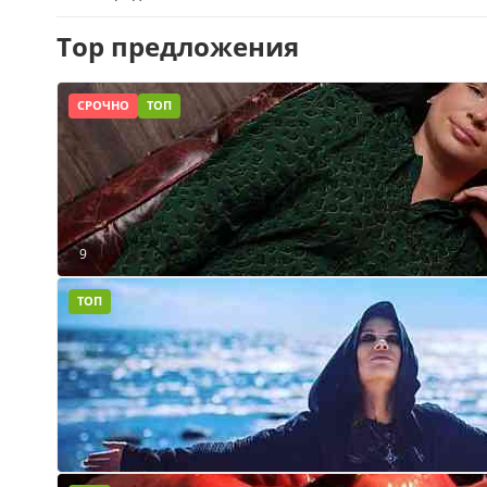
Top предложения
СРОЧНО
ТОП
9
ТОП