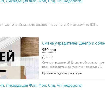
Чп, Ликвидация Флп, Фоп, Спд, Чп (недорого)
ятельность. Сдадим ликвидационные отчеты. Спишем долг по ЕСВ...
Смена учредителей Днепр и област
950 грн
Днепр
Смена учредителей Днепр и область за 1 де
все необходимые документы и проведем...
Прочие юридические услуги
Чп, Ликвидация Флп, Фоп, Спд, Чп (недорого)