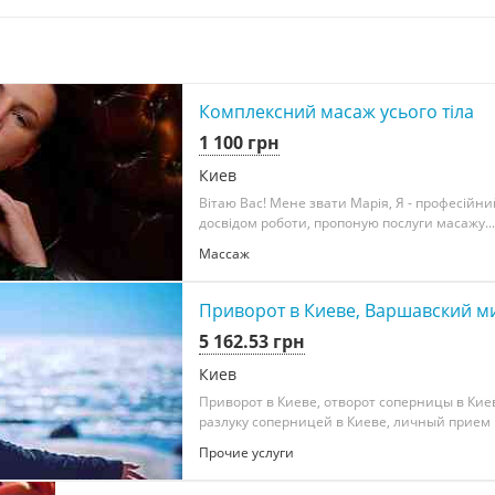
Комплексний масаж усього тіла
1 100 грн
Киев
Вітаю Вас! Мене звати Марія, Я - професiйн
досвiдом роботи, пропоную послуги масажу...
Массаж
Приворот в Киеве, Варшавский ми
5 162.53 грн
Киев
Приворот в Киеве, отворот соперницы в Киев
разлуку соперницей в Киеве, личный прием в
Прочие услуги