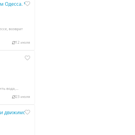
м Одесса. Чёрная магия Одесса. Наведение порч
ссе, возврат
12 июля
ть вода,...
23 июля
 и движимого имущества.