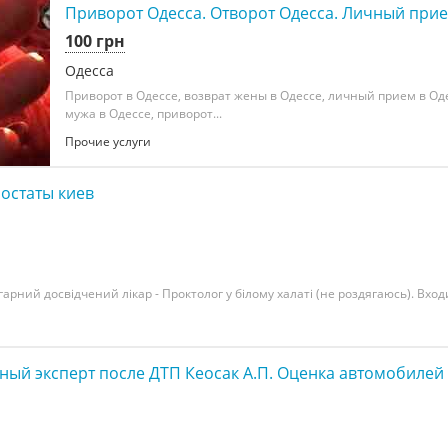
Приворот Одесса. Отворот Одесса. Личный прие
100 грн
Одесса
Приворот в Одессе, возврат жены в Одессе, личный прием в Оде
мужа в Одессе, приворот...
Прочие услуги
остаты киев
гарний досвідчений лікар - Проктолог у білому халаті (не роздягаюсь). Входи
ый эксперт после ДТП Кеосак А.П. Оценка автомобилей