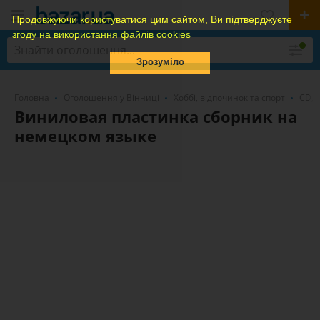
Продовжуючи користуватися цим сайтом, Ви підтверджуєте
згоду на використання файлів cookies
Зрозуміло
Головна
Оголошення у Вінниці
Хоббі, відпочинок та спорт
CD, 
Виниловая пластинка сборник на
немецком языке