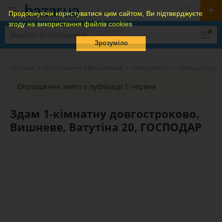
Продовжуючи користуватися цим сайтом, Ви підтверджуєте
згоду на використання файлів cookies
Зрозуміло
Головна
Оголошення у Вишневому
Нерухомість
Оренда нерухо
Оголошення знято з публікації 5 червня
Здам 1-кімнатну довгостроково,
Вишневе, Ватутіна 20, ГОСПОДАР