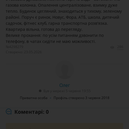
газова колонка. Опалення централізоване, взимку дуже
тепло. Будинок цегляний, знаходиться у тихому, зеленому
районі. Поруч є ринок, Новус, Фора, АТБ, школа, дитячий
садочок, фітнес клуб, гарна транспортна розв'язка.
Квартира вільна, готова до перегляду.
Велике прохання: по усім питанням дзвонити по
телефону, в чатах сидіти не маю можливості.
№4298279
286
Створено: 23.05.2026
Олег
Був у мережі 5 червня 19:55
Приватна особа
Профіль створено 3 червня 2018
Коментарі: 0