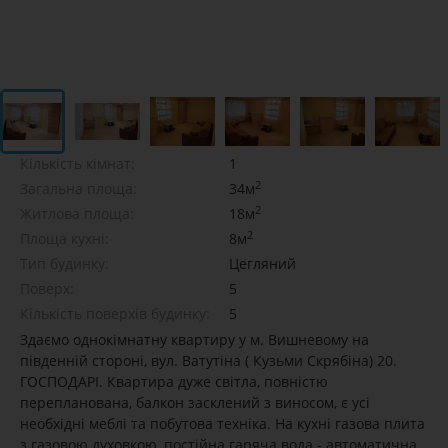
Кількість кімнат:
1
2
Загальна площа:
34м
2
Житлова площа:
18м
2
Площа кухні:
8м
Тип будинку:
Цегляний
Поверх:
5
Кількість поверхів будинку:
5
Здаємо однокімнатну квартиру у м. Вишневому на
південній стороні, вул. Ватутіна ( Кузьми Скрябіна) 20.
ГОСПОДАРІ. Квартира дуже світла, повністю
перепланована, балкон засклений з виносом, є усі
необхідні меблі та побутова техніка. На кухні газова плита
з газовою духовкою, постійна гаряча вода - автоматична