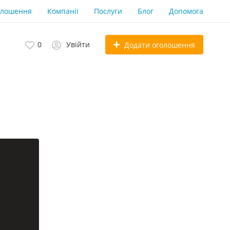
олошення
Компанії
Послуги
Блог
Допомога
0
Увійти
Додати оголошення