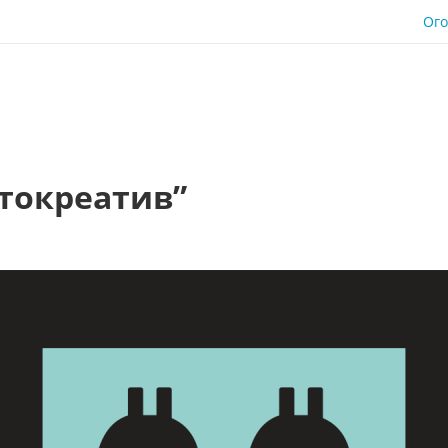
Ог
птокреатив”