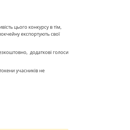
вість цього конкурсу в тім,
локчейну експортують свої
езкоштовно, додаткові голоси
токени учасників не