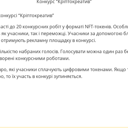
Конкурс “Кріптокреатив”
конкурсі “Кріптокреатив”
асті до 20 конкурсних робіт у форматі NFT-токенів. Особли
 як учасники, так і переможці. Учасники за допомогою б
і отримують рекламну площадку в конкурсі.
ількістю набраних голосів. Голосувати можна один раз б
творені конкурсними роботами.
евро, які учасники сплачують цифровими токенами. Якщо 
 то їх участь в конкурі зупиняється.