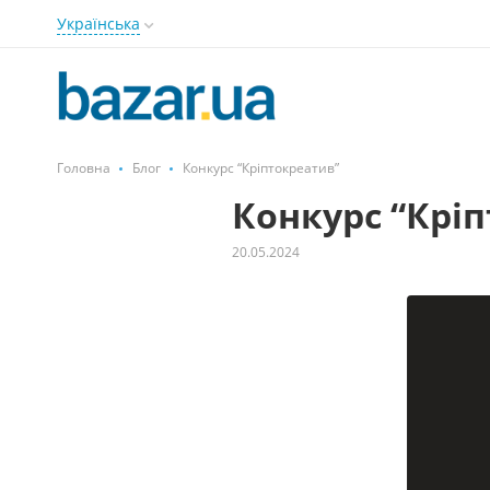
Українська
Головна
Блог
Конкурс “Кріптокреатив”
Конкурс “Крі
20.05.2024