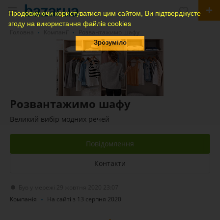
Продовжуючи користуватися цим сайтом, Ви підтверджуєте
згоду на використання файлів cookies
Головна
Компанії
Розвантажимо шафу
Зрозуміло
Розвантажимо шафу
Великий вибір модних речей
Повідомлення
Контакти
Був у мережі 29 жовтня 2020 23:07
Компанія
На сайті з 13 серпня 2020