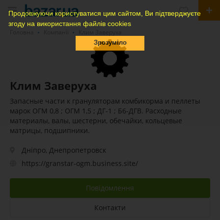
Продовжуючи користуватися цим сайтом, Ви підтверджуєте
згоду на використання файлів cookies
Головна
Компанії
Клим Заверуха
Зрозуміло
Клим Заверуха
Запасные части к грануляторам комбикорма и пеллеты
марок ОГМ 0,8 ; ОГМ 1,5 ; ДГ-1 ; Б6-ДГВ. Расходные
материалы, валы, шестерни, обечайки, кольцевые
матрицы, подшипники.
Дніпро, Днепропетровск
https://granstar-ogm.business.site/
Повідомлення
Контакти