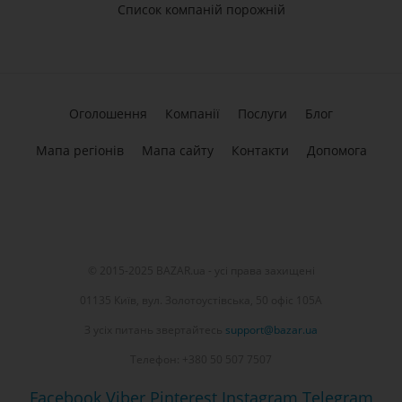
Список компаній порожній
Оголошення
Компанії
Послуги
Блог
Мапа регіонів
Мапа сайту
Контакти
Допомога
© 2015-2025 BAZAR.ua - усі права захищені
01135 Київ, вул. Золотоустівська, 50 офіс 105А
З усіх питань звертайтесь
support@bazar.ua
Телефон: +380 50 507 7507
Facebook
Viber
Pinterest
Instagram
Telegram