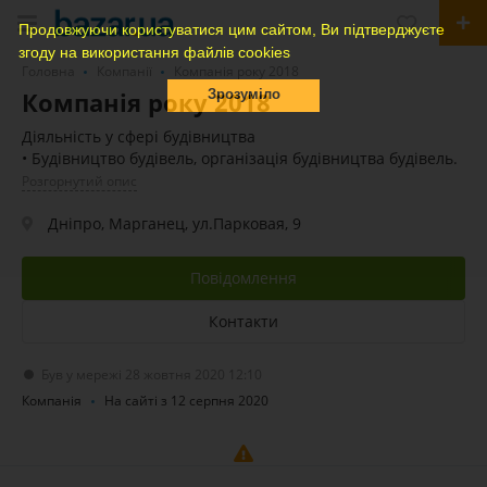
Продовжуючи користуватися цим сайтом, Ви підтверджуєте
згоду на використання файлів cookies
Головна
Компанії
Компанія року 2018
Компанія року 2018
Зрозуміло
Діяльність у сфері будівництва
• Будівництво будівель, організація будівництва будівель.
Розгорнутий опис
Дніпро, Марганец, ул.Парковая, 9
Повідомлення
Контакти
Був у мережі 28 жовтня 2020 12:10
Компанія
На сайті з 12 серпня 2020