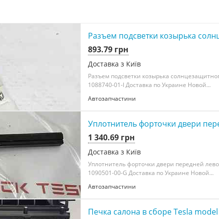
Разъем подсветки козырька солнц
893.79 грн
Доставка з Київ
Разъем подсветки козырька солнцезащитного
1088740-01-I Доставка по Украине Новой...
Автозапчастини
Уплотнитель форточки двери пере
1 340.69 грн
Доставка з Київ
Уплотнитель форточки двери передней левой
1090501-00-G Доставка по Украине Новой...
Автозапчастини
Печка салона в сборе Tesla model