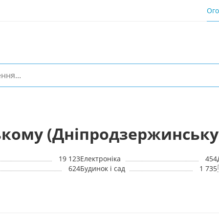
Ог
ькому (Дніпродзержинську
19 123
Електроніка
454
624
Будинок і сад
1 735