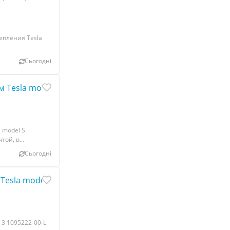
епления Tesla
Сьогодні
Tesla model S 1043960-00-D
 model S
ой, в...
Сьогодні
esla model 3 1095222-00-L
 3 1095222-00-L