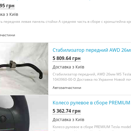
.95 грн
ка з Київ
ь передняя левая панель стойки A средняя часть в сборе с кронштейна кр
пчастини
Стабилизатор передний AWD 26мм 
5 809.64 грн
Доставка з Київ
Стабилизатор передний, AWD 26мм MS Tesla
1043960-00-D Доставка по Украине Новой почт
Автозапчастини
Колесо рулевое в сборе PREMIUM T
5 362.74 грн
Доставка з Київ
Колесо рулевое в сборе PREMIUM Tesla model