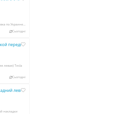
вка по Украине...
Сьогодні
ой передняя левая Tesla model S, model S REST 1002974-
я левая) Tesla
Сьогодні
дний левый накладки дверного проёма двери сокола Te
ый накладки