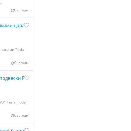
.
Сьогодні
лкими царапинами Tesla model 3 1077905-99-C
апинами Tesla
Сьогодні
одвески REV01 Tesla model X 1033174-01-F
01 Tesla model
Сьогодні
del S, model S REST 6006644-00-J