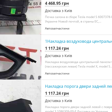
4 468.95 грн
Доставка з Київ
Печка салона в сборе Tesla model S 6007378-
Украине Новой почтой, в страны ЕС,...
Автозапчастини
1Накладка воздуховода центральн
1 117.24 грн
Доставка з Київ
Накладка воздуховода центральной панели
(пассажирская левая) Tesla model X, model S..
Автозапчастини
Накладка порога двери задней ле
1 117.24 грн
Доставка з Київ
Накладка порога двери задней левой с повр
model 3 1086309-00-F Доставка по Украине...