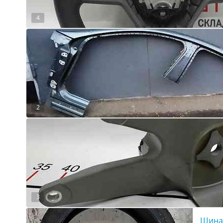
4
2
3
Шина 