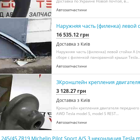
Доставка по Украине Новой почтой, в...
Автозапчастини
Наружняя часть (филенка) левой 
16 535.12 грн
Доставка з Київ
Наружняя часть (филенка) левой стойки А (
сборе с филенкой панорамной крыши Tesla..
Автозапчастини
3Кронштейн крепления двигателя 
3 128.27 грн
Доставка з Київ
Кронштейн крепления двигателя переднего
AWD Tesla model S, model S REST...
Автозапчастини
245/45 ZR19 Michelin Pilot Sport A/S 3 некондиция Tesla 