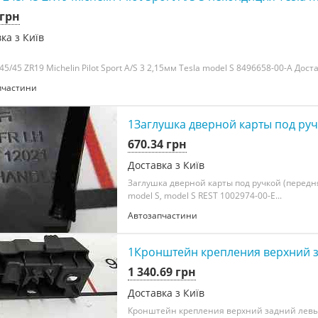
 грн
ка з Київ
5/45 ZR19 Michelin Pilot Sport A/S 3 2,15мм Tesla model S 8496658-00-A Доста
пчастини
1Заглушка дверной карты под ручк
670.34 грн
Доставка з Київ
Заглушка дверной карты под ручкой (передня
model S, model S REST 1002974-00-E...
Автозапчастини
1Кронштейн крепления верхний за
1 340.69 грн
Доставка з Київ
Кронштейн крепления верхний задний лев