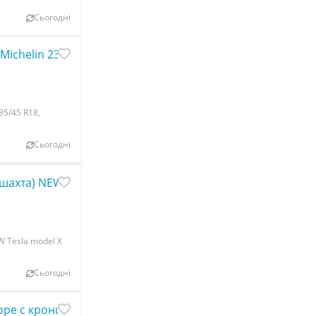
Сьогодні
Michelin 235/4R18 датчик TPMS black) Tesla model 3 12342
35/45 R18,
Сьогодні
ахта) NEW Tesla model X 1043357-00-F
 Tesla model X
Сьогодні
боре с кронштейном крепления Tesla model X