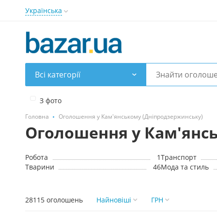
Українська
Всі категорії
З фото
Головна
Оголошення у Кам'янському (Дніпродзержинську)
Оголошення у Кам'янс
Робота
1
Транспорт
Тварини
46
Мода та стиль
28115 оголошень
Найновіші
ГРН