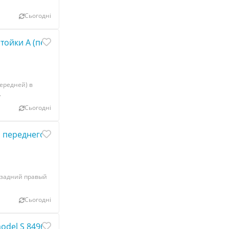
Сьогодні
стойки А (передней) в сборе с филенкой панорамной кры
передней) в
.
Сьогодні
переднего задний правый AWD Tesla model S, model S RE
 задний правый
Сьогодні
model S 8496658-00-A