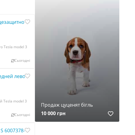
езащитного Tesla model 3 1088740-01-I
 Tesla model 3
Сьогодні
дней левой Tesla model 3 1090501-00-G
 Tesla model 3
Продаж цуценят бігль
10 000 грн
Сьогодні
 S 6007378-00-Q