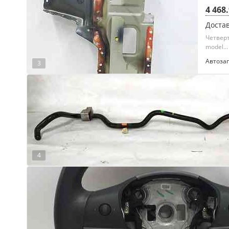
4 468
Достав
Четверт
model...
Автоза
3
4