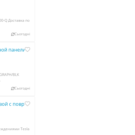
00-Q Доставка по
Сьогодні
ой панели GRAPH/BLK (пассажирская левая) Tesla model 
 GRAPH/BLK
.
Сьогодні
вой с повреждениями Tesla model 3 1086309-00-F
еждениями Tesla