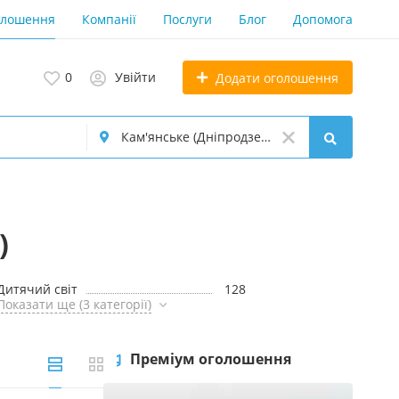
олошення
Компанії
Послуги
Блог
Допомога
0
Увійти
Додати оголошення
)
Дитячий світ
128
Показати ще (3 категорії)
Преміум оголошення