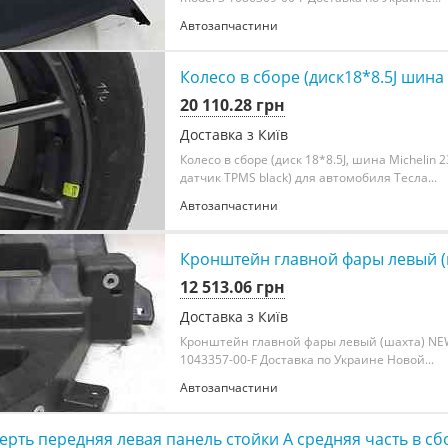
Автозапчастини
Колесо в сборе (диск18*8.5J шина 
20 110.28 грн
Доставка з Київ
Колесо в сборе (диск 18*8.5J, шина Michelin 2
датчик TPMS black) для автомобиля Тесла...
Автозапчастини
Кронштейн главной фары левый (ш
12 513.06 грн
Доставка з Київ
Кронштейн главной фары левый (шахта) NEW
1043357-00-F Доставка по Украине Новой...
Автозапчастини
ерть передняя левая панель стойки A средняя часть в с