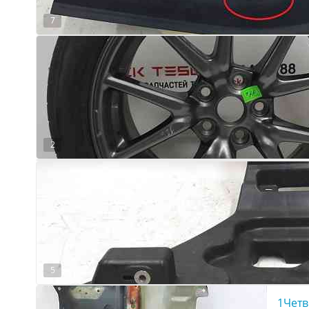
7
2
5
1Четв