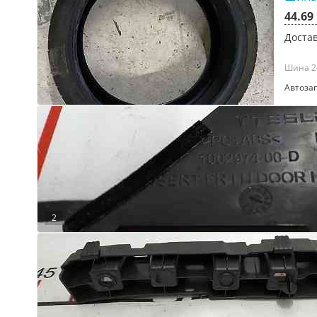
44.69
Достав
Шина 24
Автоза
2