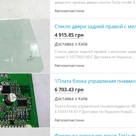
дверного проёма двери сокола Tesla model X..
Автозапчастини
Стекло двери задней правой с ме
4 915.85 грн
Доставка з Київ
Стекло двери задней правой с мелкими цар
model 3 1077905-99-C Доставка по Украине...
Автозапчастини
1Плата блока управления пневмоп
6 703.43 грн
Доставка з Київ
Плата блока управления пневмоподвески REV
X 1033174-01-F Доставка по Украине Новой...
Автозапчастини
Форточка передняя левая Tesla mo