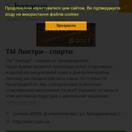
Продовжуючи користуватися цим сайтом, Ви підтверджуєте
згоду на використання файлів cookies
Головна
Компанії
ТМ Ликтри - спорти
Зрозуміло
ТМ Ликтри - спорти
ТМ "Ликтри" - товары от производителя
Наша фирма является производителем спортивных
изделий из натуральной кожи в Днепропетровске,
поэтому мы предлагаем весь товар по стоимости
производителя. Мы сотрудничаем со многими
спортивными магазинами по всей Украине, но цены в
этих магазинах будут уже с магазинной наценкой.
Розгорнутий опис
Дніпро, 49008, Днепропетровск, ул. Автодоровская 1-а
http://liktri.com.ua