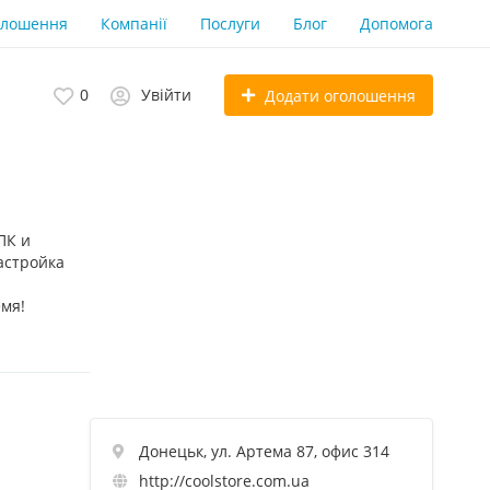
олошення
Компанії
Послуги
Блог
Допомога
0
Увійти
Додати оголошення
ПК и
астройка
емя!
Донецьк, ул. Артема 87, офис 314
http://coolstore.com.ua