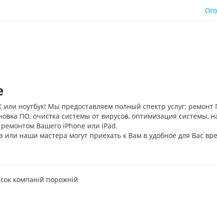
Ог
e
 или ноутбук! Мы предоставляем полный спектр услуг: ремонт 
новка ПО, очистка системы от вирусов, оптимизация системы, н
 ремонтом Вашего iPhone или iPad.
 или наши мастера могут приехать к Вам в удобное для Вас вр
сок компаній порожній