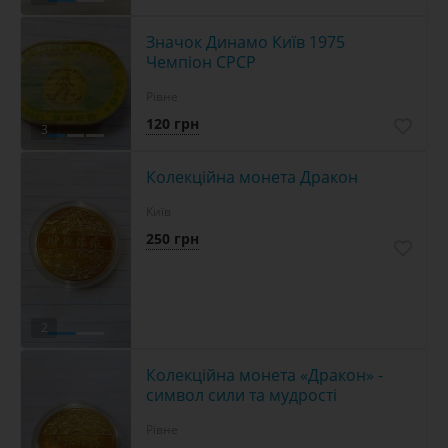
Значок Динамо Київ 1975
Чемпіон СРСР
Рівне
120 грн
3
Колекційна монета Дракон
Київ
250 грн
2
Колекційна монета «Дракон» -
символ сили та мудрості
Рівне