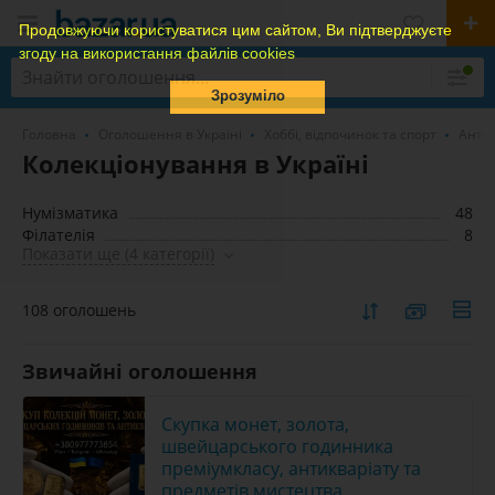
Продовжуючи користуватися цим сайтом, Ви підтверджуєте
згоду на використання файлів cookies
Зрозуміло
Головна
Оголошення в Україні
Хоббі, відпочинок та спорт
Антик
Колекціонування в Україні
Нумізматика
48
Філателія
8
Показати ще (4 категорії)
108 оголошень
Звичайні оголошення
Скупка монет, золота,
швейцарського годинника
преміумкласу, антикваріату та
предметів мистецтва