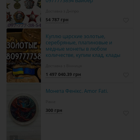
0977773854 Вайбер
Доставка з Дніпро
54 787 грн
2
Куплю царские золотые,
серебряные, платиновые и
медные монеты в любом
количестве, купим клад, клады
Доставка з Вінниця
1 497 040.39 грн
2
Монета Фенікс. Amor Fati.
Рівне
300 грн
2