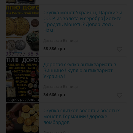
Скупка монет Украины, Царские и
СССР из золота и серебра|Хотите
Продать Монеты? Доверьтесь
Нам !
Доставка з Вінниця
58 886 грн
2
Дорогая скупка антиквариата в
Виннице ! Куплю антиквариат
Украина !
Доставка з Вінниця
34 666 грн
Скупка слитков золота и золотых
монет в Германии ! дороже
ломбардов
Доставка з Львів