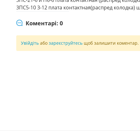
3ПС5-10 3-12 плата контактная(распред колодка) ш
Коментарі: 0
Увійдіть
або
зареєструйтесь
щоб залишити коментар.