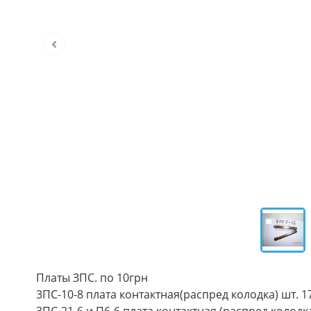
Платы ЗПС. по 10грн
3ПС-10-8 плата контактная(распред колодка) шт. 1
3ПС-21-6 и П6-6 плата контактная (распред колодка