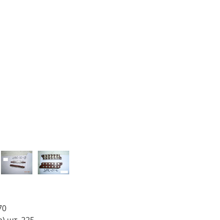
70
) шт. 225