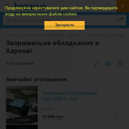
Продовжуючи користуватися цим сайтом, Ви підтверджуєте
згоду на використання файлів cookies
Зрозуміло
Головна
Оголошення в Харкові
Бізнес
Обладнання
Зварюва
Зварювальне обладнання в
Харкові
3 оголошення
Звичайні оголошення
Сварочный полуавтомат
ПДГ-508У3. -1шт.
Харків
10 000 грн
3