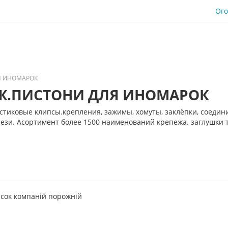
Ог
Я ИНОМАРОК
Ж.ПИСТОНИ ДЛЯ ИНОМАРОК
тиковые клипсы.крепления, зажимы, хомуты, заклёпки, соедин
рези. Асортимент более 1500 наименований крепежа. заглушки 
сок компаній порожній