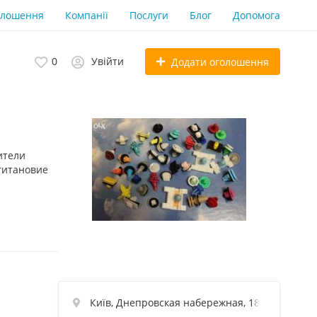
олошення
Компанії
Послуги
Блог
Допомога
0
Увійти
Додати оголошення
ители
титановие
Київ, Днепровская набережная, 18