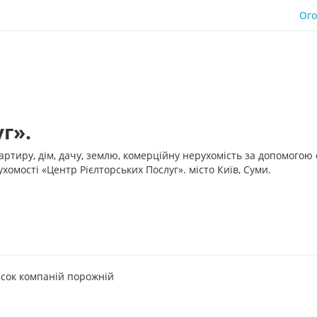
Ог
г».
ртиру, дім, дачу, землю, комерційну нерухомість за допомогою 
ухомості «Центр Рієлторських Послуг». місто Київ, Суми.
сок компаній порожній