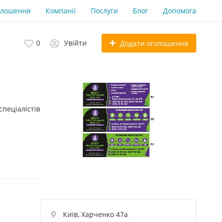
олошення
Компанії
Послуги
Блог
Допомога
0
Увійти
Додати оголошення
спеціалістів
Київ, Харченко 47а