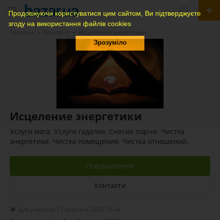
Продовжуючи користуватися цим сайтом, Ви підтверджуєте
згоду на використання файлів cookies
Головна
Компанії
Исцеление энергетики
Зрозуміло
Исцеление энергетики
Услуги мага. Услуги гадалки. Снятие порчи. Чистка
энергетики. Чистка помещения. Чистка отношений.
Повідомлення
Контакти
Був у мережі 15 березня 2024 10:44