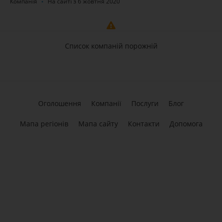
Компанія
На сайті з 6 жовтня 2020
Список компаній порожній
Оголошення
Компанії
Послуги
Блог
Мапа регіонів
Мапа сайту
Контакти
Допомога