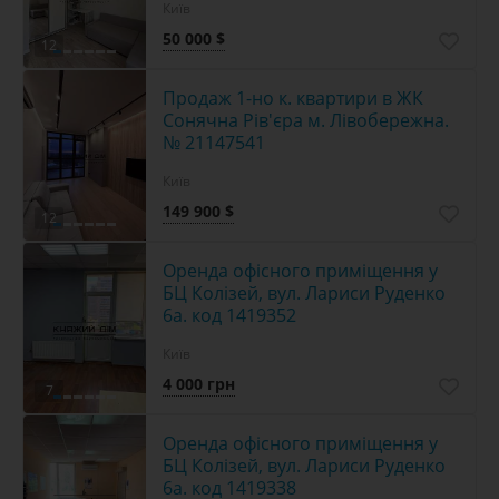
Київ
50 000 $
12
Продаж 1-но к. квартири в ЖК
Сонячна Рів'єра м. Лівобережна.
№ 21147541
Київ
149 900 $
12
Оренда офісного приміщення у
БЦ Колізей, вул. Лариси Руденко
6а. код 1419352
Київ
4 000 грн
7
Оренда офісного приміщення у
БЦ Колізей, вул. Лариси Руденко
6а. код 1419338