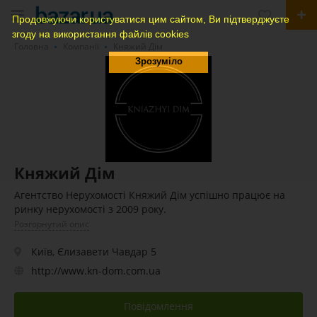
Продовжуючи користуватися цим сайтом, Ви підтверджуєте
згоду на використання файлів cookies
Головна
Компанії
Княжий Дім
Зрозуміло
Княжий Дім
Агентство Нерухомості Княжий Дім успішно працює на
ринку нерухомості з 2009 року.
Розгорнутий опис
Київ, Єлизавети Чавдар 5
http://www.kn-dom.com.ua
Повідомлення