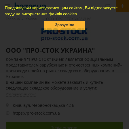
Продовжуючи користуватися цим сайтом, Ви підтверджуєте
згоду на використання файлів cookies
Головна
Компанії
ООО "ПРО-СТОК УКРАИНА"
Зрозуміло
ООО "ПРО-СТОК УКРАИНА"
Компания "ПРО-СТОК" (Киев) является официальным
представителем зарубежных и отечественных компаний-
производителей на рынке складского оборудования в
Украине.
В нашей компании вы можете заказать и купить
следующее складское оборудование и услуги:
Розгорнутий опис
Київ, вул. Червоноткацька 42 Б
https://pro-stock.com.ua
Повідомлення