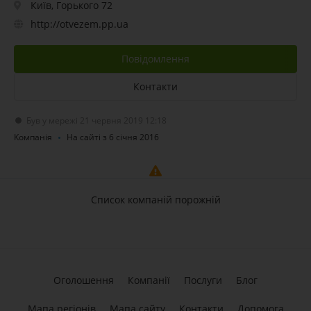
Київ, Горького 72
http://otvezem.pp.ua
Повідомлення
Контакти
Був у мережі 21 червня 2019 12:18
Компанія
На сайті з 6 січня 2016
Список компаній порожній
Оголошення
Компанії
Послуги
Блог
Мапа регіонів
Мапа сайту
Контакти
Допомога