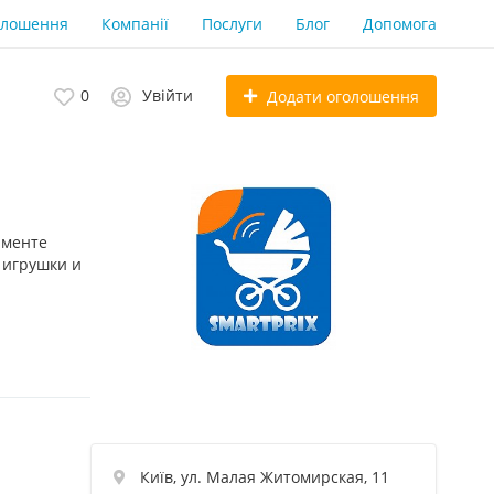
олошення
Компанії
Послуги
Блог
Допомога
0
Увійти
Додати оголошення
именте
 игрушки и
Київ, ул. Малая Житомирская, 11