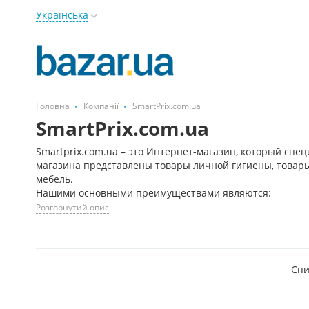
Українська
Головна
Компанії
SmartPrix.com.ua
SmartPrix.com.ua
Smartprix.com.ua – это Интернет-магазин, который спец
магазина представлены товары личной гигиены, товары 
мебель.
Нашими основными преимуществами являются:
Розгорнутий опис
Спи