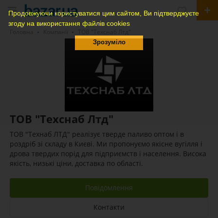
Продовжуючи користуватися цим сайтом, Ви підтверджуєте
згоду на використання файлів cookies
Головна
Компанії
ТОВ "Техснаб Лтд"
Зрозуміло
ТОВ "Техснаб Лтд"
ТОВ "Технаб ЛТД" реалізує тверде паливо оптом і в
роздріб зі складу в Києві. Ми пропонуємо якісне вугілля і
дрова твердих порід для підприємств і населення. Висока
якість, низькі ціни, доставка по області.
Повідомлення
Контакти