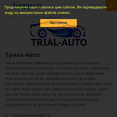
Продовжуючи користуватися цим сайтом, Ви підтверджуєте
згоду на використання файлів cookies
Головна
Компанії
Триал-Авто
Зрозуміло
Триал-Авто
Наша компанія займається продажем оригінальних
автозапчастин на Японські та Корейські авто з 2006 року
випуску. Для Вас у нас завжди помірні ціни, відмінний
стан запчастин на всі розбирання авто. Доставка
запчастин здійснюється по всій Україні службою доставки
Ін-Тайм, Нова Пошта. Доставка по регіонах займає один –
два дні. Оплата вантажу під час отримання. Великий
габаритний вантаж (понад 10 кг) відправляється за
передоплатою за доставку в обидві сторони.
Київ, Калачевская 13