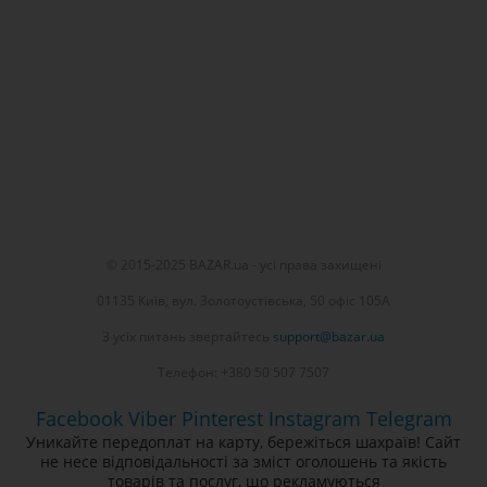
© 2015-2025 BAZAR.ua - усі права захищені
01135 Київ, вул. Золотоустівська, 50 офіс 105А
З усіх питань звертайтесь
support@bazar.ua
Телефон: +380 50 507 7507
Facebook
Viber
Pinterest
Instagram
Telegram
Уникайте передоплат на карту, бережіться шахраїв! Сайт
не несе відповідальності за зміст оголошень та якість
товарів та послуг, що рекламуються