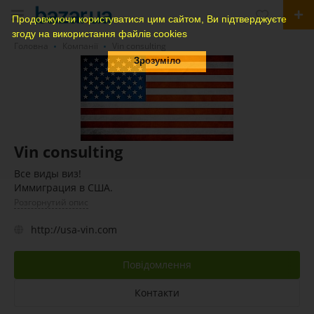
Продовжуючи користуватися цим сайтом, Ви підтверджуєте
згоду на використання файлів cookies
Головна
Компанії
Vin consulting
Зрозуміло
Vin consulting
Все виды виз!
Иммиграция в США.
Розгорнутий опис
http://usa-vin.com
Повідомлення
Контакти