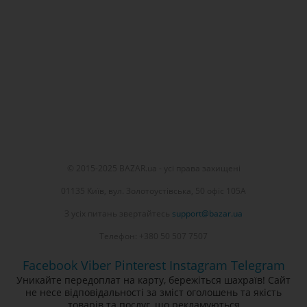
© 2015-2025 BAZAR.ua - усі права захищені
01135 Київ, вул. Золотоустівська, 50 офіс 105А
З усіх питань звертайтесь
support@bazar.ua
Телефон: +380 50 507 7507
Facebook
Viber
Pinterest
Instagram
Telegram
Уникайте передоплат на карту, бережіться шахраїв! Сайт
не несе відповідальності за зміст оголошень та якість
товарів та послуг, що рекламуються