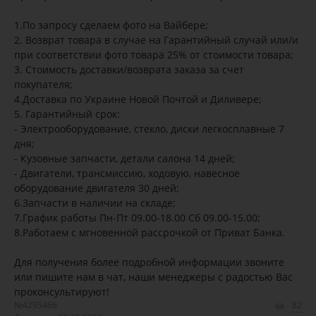
1.По запросу сделаем фото на Вайбере;
2. Возврат товара в случае на Гарантийный случай или/и
при соответствии фото товара 25% от стоимости товара;
3. Стоимость доставки/возврата заказа за счет
покупателя;
4.Доставка по Украине Новой Почтой и Диливере;
5. Гарантийный срок:
- Электрооборудование, стекло, диски легкосплавные 7
дня;
- Кузовные запчасти, детали салона 14 дней;
- Двигатели, трансмиссию, ходовую, навесное
оборудование двигателя 30 дней;
6.Запчасти в наличии на складе;
7.График работы Пн-Пт 09.00-18.00 Сб 09.00-15.00;
8.Работаем с мгновенной рассрочкой от Приват Банка.
Для получения более подробной информации звоните
или пишите нам в чат, наши менеджеры с радостью Вас
проконсультируют!
№4295466
82