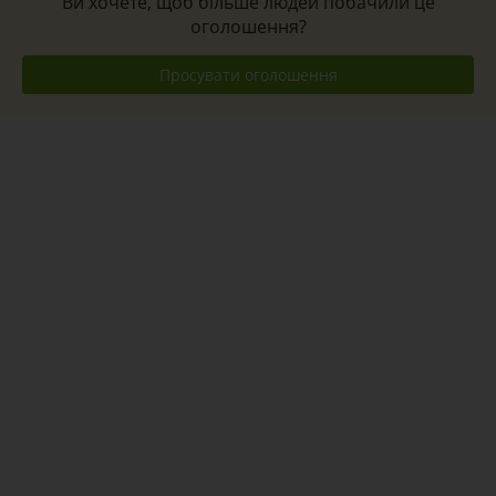
Ви хочете, щоб більше людей побачили це
оголошення?
Просувати оголошення