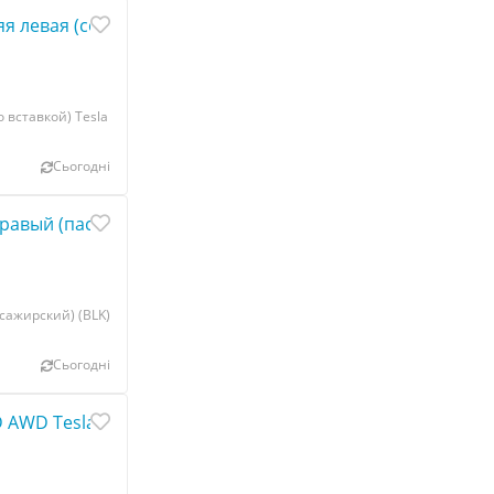
 левая (со вставкой) Tesla model S, model S REST 103039
 вставкой) Tesla
Сьогодні
авый (пассажирский) (BLK) Tesla model 3 1081279-01-G
сажирский) (BLK)
Сьогодні
 AWD Tesla model 3 1110240-00-B