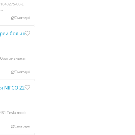
 1043275-00-E
..
Сьогодні
и большой Tesla model S 1028600-00-A
. Оригинальная
Сьогодні
 NIFCO 22431 Tesla model 3 1099583-00-C
431 Tesla model
Сьогодні