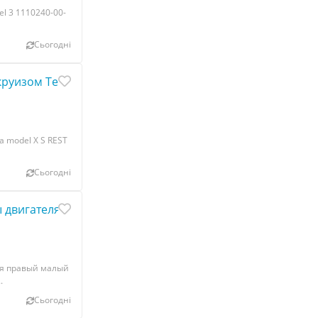
l 3 1110240-00-
Сьогодні
руизом Tesla model X S REST 408152
a model X S REST
Сьогодні
 двигателя правый малый с повреждением Tesla model S
ля правый малый
.
Сьогодні