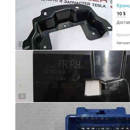
Кронш
10 $
Достав
Кронште
Автоза
2
3