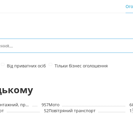
Ог
Від приватних осіб
Тільки бізнес оголошення
цькому
Комерційний, вантажний, прицепи
957
Мото
6
рт
52
Повітряний транспорт
1