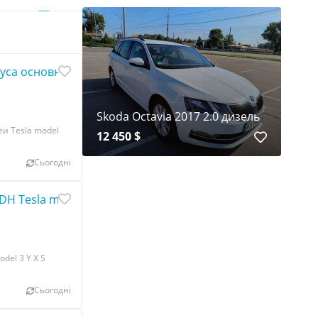
са основной батареи Tesla model S 1014929-0
Skoda Octavia 2017 2.0 дизель
и Tesla model
12 450 $
Сьогодні
DH Tesla model 3 Y X S 1109796-00-C
del 3 Y X S
Сьогодні