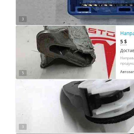
3
Напра
5 $
Достав
Направ
продукц
Автоза
5
3