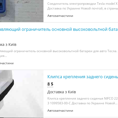
Соединитель электропроводки Tesla model X
Доставка по Украине Новой почтой, в страны.
Автозапчастини
вляющий ограничитель основной высоковольтной батаре
ка з Київ
ляющий ограничитель основной высоковольтной батареи для авто Тесла
ия...
пчастини
Клипса крепления заднего сиденья
8 $
Доставка з Київ
Клипса крепления заднего сиденья NIFCO 22
3 1099583-00-C Доставка по Украине Новой...
Автозапчастини