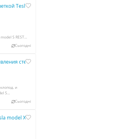
кой Tesla model S, model S REST 1051906-00
odel S REST...
Сьогодні
ления стеклопод. и зеркалами двери передней правой T
клопод. и
l S...
Сьогодні
la model X 1043275-00-E