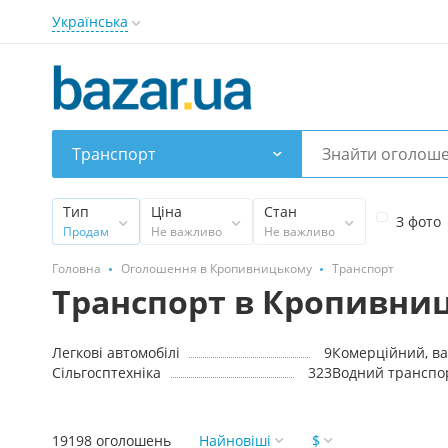
Українська
Транспорт
Тип
Ціна
Стан
З фото
Продам
Не важливо
Не важливо
Головна
Оголошення в Кропивницькому
Транспорт
Транспорт в Кропивни
Легкові автомобілі
9
Сільгосптехніка
323
Водний транспо
19198 оголошень
Найновіші
$