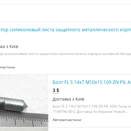
тор силиконовый листа защитного металлического корпу
ка з Київ
р силиконовый листа защитного металлического корпуса основной батаре
пчастини
Болт FL S 14x7 M10x15 109 ZN PIL A
3 $
Доставка з Київ
Болт FL S 14x7 M10x15 109 ZN PIL ADH Tesla mo
1109796-00-C Доставка по Украине Новой...
Автозапчастини