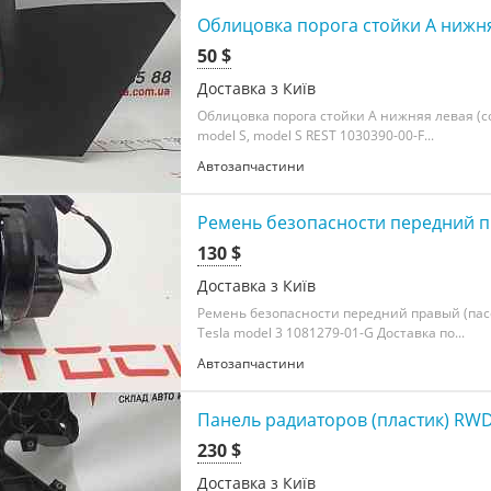
Облицовка порога стойки А нижняя
50 $
Доставка з Київ
Облицовка порога стойки А нижняя левая (со
model S, model S REST 1030390-00-F...
Автозапчастини
Ремень безопасности передний пр
130 $
Доставка з Київ
Ремень безопасности передний правый (пас
Tesla model 3 1081279-01-G Доставка по...
Автозапчастини
Панель радиаторов (пластик) RWD
230 $
Доставка з Київ