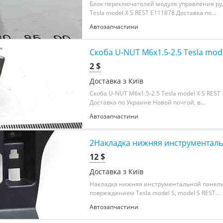
Блок переключателей модуля управления ру
Tesla model X S REST E111878 Доставка по...
Автозапчастини
Скоба U-NUT M6x1.5-2.5 Tesla mode
2 $
Доставка з Київ
Скоба U-NUT M6x1.5-2.5 Tesla model X S REST
Доставка по Украине Новой почтой, в...
Автозапчастини
2Накладка нижняя инструментальн
12 $
Доставка з Київ
Накладка нижняя инструментальной панели
повреждением Tesla model S, model S REST...
Автозапчастини