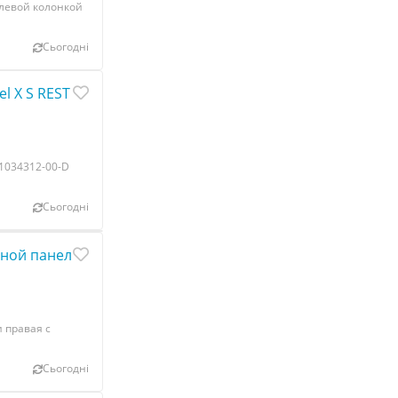
левой колонкой
Сьогодні
l X S REST 1034312-00-D
 1034312-00-D
Сьогодні
ой панели правая с повреждением Tesla model S, model
 правая с
Сьогодні