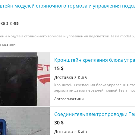
тейн модулей стояночного тормоза и управления подсвет
ка з Київ
йн модулей стояночного тормоза и управления подсветкой Tesla model S, m
пчастини
Кронштейн крепления блока управ
15 $
Доставка з Київ
Кронштейн крепления блока управления сте
зеркалами двери передней правой Tesla mode
Автозапчастини
Соединитель электропроводки Tes
30 $
Доставка з Київ