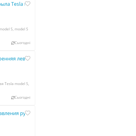
ыла Tesla model S, model S REST 1003438-S0-A
odel S, model S
Сьогодні
нняя левая Tesla model S, model S REST 1010830-00-B
я Tesla model S,
Сьогодні
вления рулевой колонкой Tesla model X S REST E111878