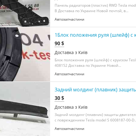
Панель радиаторов (пластик) RWD Tesla mode
B Доставка по Украине Новой почтой, в...
Автозапчастини
1Блок положения руля (шлейф) с к
90 $
Доставка з Київ
Блок положения руля (шлейф) с круизом Tesl
408152 Доставка по Украине Новой...
Автозапчастини
Задний молдинг (плавник) защиты
30 $
Доставка з Київ
Задний молдинг (плавник) защиты двигате
с повреждением Tesla model S 6008187-00-D..
Автозапчастини