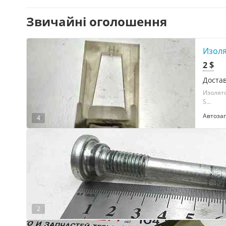
Звичайні оголошення
Изоля
2 $
Достав
Изолято
S...
Автоза
4
2