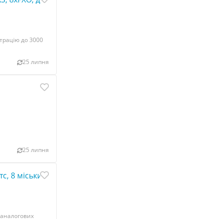
страцію до 3000
25 липня
25 липня
с, 8 міських/20 внутрішніх/4 системних порти, 2 канали 
 аналогових