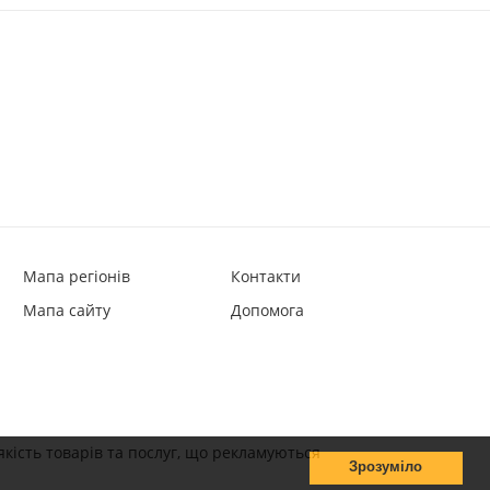
Мапа регіонів
Контакти
Мапа сайту
Допомога
якість товарів та послуг, що рекламуються
Зрозуміло