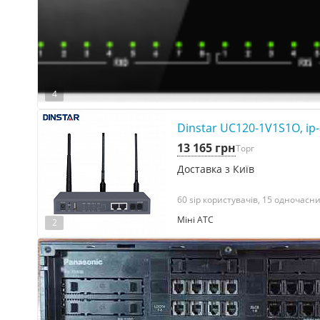
4
Dinstar UC120-1V1S1O, ip-
13 165 грн
Торг
Доставка з Київ
60 sip користувачів, 15 одночасних 
Міні АТС
2