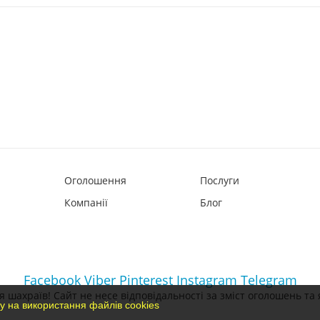
Оголошення
Послуги
Компанії
Блог
Facebook
Viber
Pinterest
Instagram
Telegram
 шахраїв! Сайт не несе відповідальності за зміст оголошень та 
у на використання файлів cookies