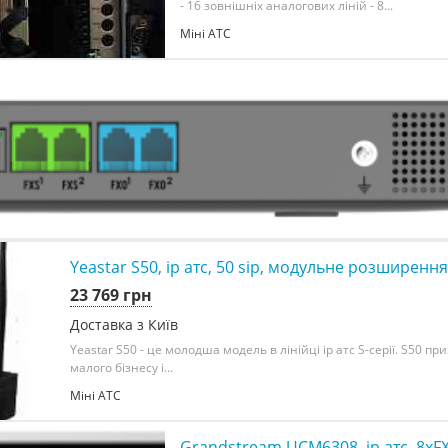
- 16 зовнішніх аналогових ліній - 8...
Міні АТС
Yeastar S50, ip атс, 50 sip, модульне розширен
23 769 грн
Доставка з Київ
Yeastar S50 - це молодша модель в лінійці ip атс S-серії. S50 п
малого бізнесу і...
Міні АТС
Grandstream UCM6308, ip атс, 8хF