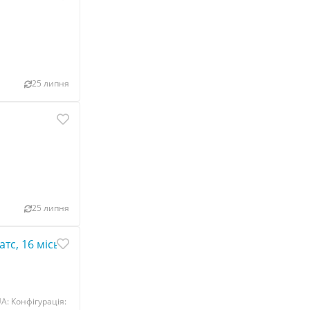
25 липня
25 липня
тс, 16 міських/ 8 системних/ 120 внутрішніх аналогових 
A: Конфігурація: