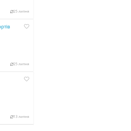
25 липня
ортів
25 липня
13 липня