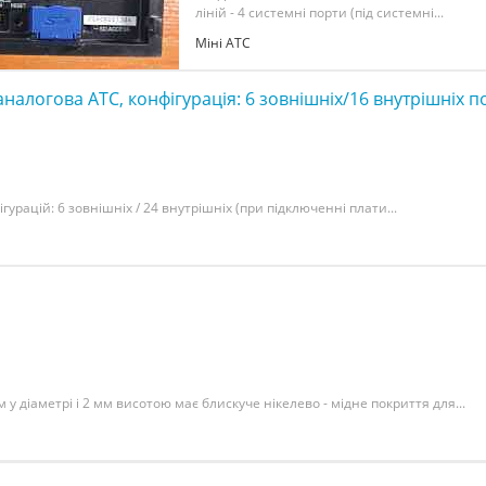
ліній - 4 системні порти (під системні...
Міні АТС
налогова АТС, конфігурація: 6 зовнішніх/16 внутрішніх п
рацій: 6 зовнішніх / 24 внутрішніх (при підключенні плати...
у діаметрі і 2 мм висотою має блискуче нікелево - мідне покриття для...