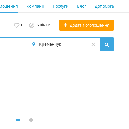
олошення
Компанії
Послуги
Блог
Допомога
0
Увійти
Додати оголошення
я