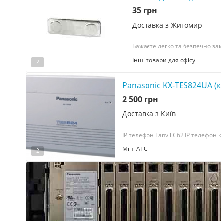
35 грн
Доставка з Житомир
Бажаєте легко та безпечно зак
Інші товари для офісу
2
Panasonic KX-TES824UA (ко
2 500 грн
Доставка з Київ
IP телефон Fanvil C62 IP телефон 
Міні АТС
2