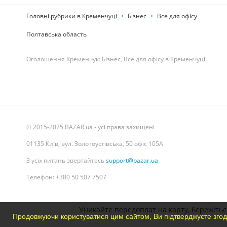
Головні рубрики в Кременчуці
Бізнес
Все для офісу
Полтавська область
Оголошення Кременчук: Бізнес, Все для офісу в Кременчуці
© 2015-2025 BAZAR.ua - усі права захищені
01135 Київ, вул. Золотоустівська, 50 офіс 105А
З усіх питань звертайтесь
support@bazar.ua
Телефон: +380 50 507 7507
Уникайте передоплат на карту, бережіться
Продовжуючи користуватися цим сайтом, Ви підтверджуєте згод