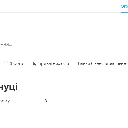
Ог
З фото
Від приватних осіб
Тільки бізнес оголошенн
чуці
офісу
3