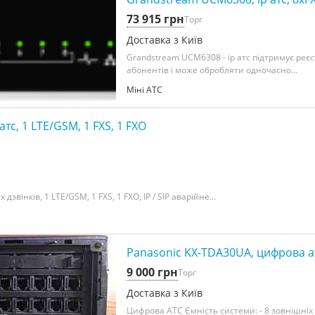
73 915 грн
Торг
Доставка з Київ
Grandstream UCM6308 - ip атс підтримує реє
абонентів і може обробляти одночасно...
Міні АТС
атс, 1 LTE/GSM, 1 FXS, 1 FXO
дзвінків, 1 LTE/GSM, 1 FXS, 1 FXO, IP / SIP аварійне...
Panasonic KX-TDA30UA, цифрова ат
9 000 грн
Торг
Доставка з Київ
Цифрова АТС Ємність системи: - 8 зовнішніх