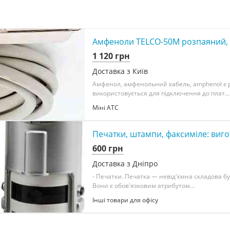
Амфеноли TELCO-50M розпаяний, 2,
1 120 грн
Доставка з Київ
Амфенол, амфенольний кабель, amphenol є 
використовується для підключення до плат...
Міні АТС
Печатки, штампи, факсиміле: виго
600 грн
Доставка з Дніпро
- Печатки. Печатка — невід'ємна складова бу
Вони є обов'язковим атрибутом...
Інші товари для офісу