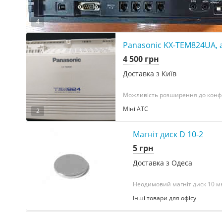
4
Panasonic KX-TEM824UA, а
4 500 грн
Доставка з Київ
Можливість розширення до конфігу
Міні АТС
2
Магніт диск D 10-2
5 грн
Доставка з Одеса
Неодимовий магніт диск 10 мм 
Інші товари для офісу