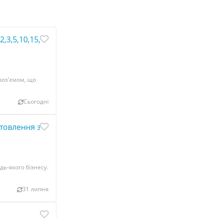
3,5,10,15,20 метрові
роз'ємом, що
Сьогодні
товлення за 15 хвилин.
дь-якого бізнесу.
31 липня