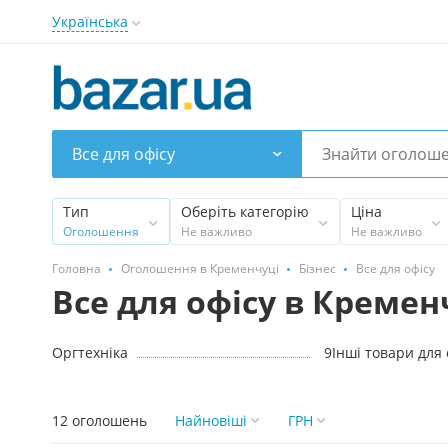
Українська
Все для офісу
Тип
Оберіть категорію
Ціна
Оголошення
Не важливо
Не важливо
Головна
Оголошення в Кременчуці
Бізнес
Все для офісу
Все для офісу в Кремен
Оргтехніка
9
Інші товари для 
12 оголошень
Найновіші
ГРН