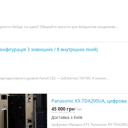
ріпити бейдж на одязі? Обирайте магніти для бейджиків неодимові,...
нфігурація 3 зовнішніх / 8 внутрішніх ліній)
корпоративного уровня Fanvil С62 — 2xEthernet 10/100, 4 линии...
Panasonic KX-TDA200UA, цифрова а
45 000 грн
Торг
Доставка з Київ
Цифрова гібридна АТС Panasonic KX-TDA200U