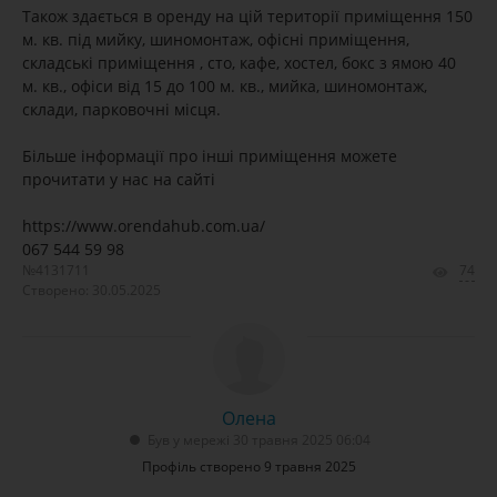
Також здається в оренду на цій території приміщення 150
м. кв. під мийку, шиномонтаж, офісні приміщення,
складські приміщення , сто, кафе, хостел, бокс з ямою 40
м. кв., офіси від 15 до 100 м. кв., мийка, шиномонтаж,
склади, парковочні місця.
Більше інформації про інші приміщення можете
прочитати у нас на сайті
https://www.orendahub.com.ua/
067 544 59 98
№4131711
74
Створено: 30.05.2025
Олена
Був у мережі 30 травня 2025 06:04
Профіль створено 9 травня 2025