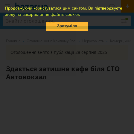
Продовжуючи користуватися цим сайтом, Ви підтверджуєте
згоду на використання файлів cookies
Зрозуміло
Головна
Оголошення в Кривому Розі
Нерухомість
Комерційна н
Оголошення знято з публікації 28 серпня 2025
Здається затишне кафе біля СТО
Автовокзал