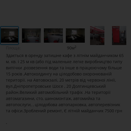
2
Площа:
90м
Здається в оренду затишне кафе з літнім майданчиком 65
м. кв. і 25 м кв (або під маленьке легке виробництво типу
випічки ,розвезення води та інше в працюючому більше
15 років ,Автохолдингу на цілодобово охоронюваній
території. на Автовокзалі, 20 метрів від червоної лінії,
вул.Дніпропетровське Шосе , 20 Долгинцевський
район.Великий автомобільний трафік .На території
автомагазини, сто, шиномонтаж, автомийка та
автопослуги, , цілодобова автопарковка, автоперевізник
та офіси.Зроблений ремонт, Є літній майданчик 7500 грн
-