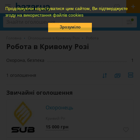
Продовжуючи користуватися цим сайтом, Ви підтверджуєте
згоду на використання файлів cookies
Зрозуміло
Головна
Оголошення в Кривому Розі
Робота
Робота в Кривому Розі
Охорона, безпека
1
1 оголошення
Звичайні оголошення
Охоронець
Кривий Ріг
15 000 грн