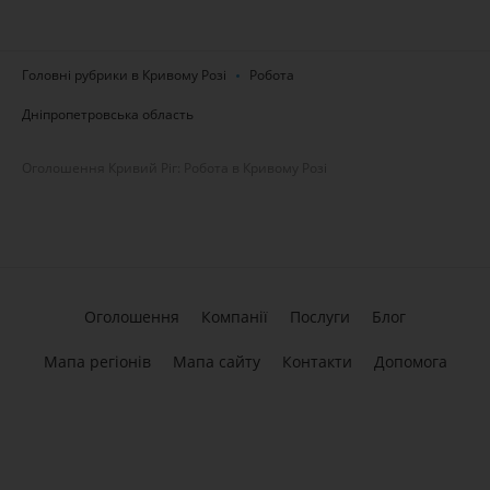
Головні рубрики в Кривому Розі
Робота
Дніпропетровська область
Оголошення Кривий Ріг: Робота в Кривому Розі
Оголошення
Компанії
Послуги
Блог
Мапа регіонів
Мапа сайту
Контакти
Допомога