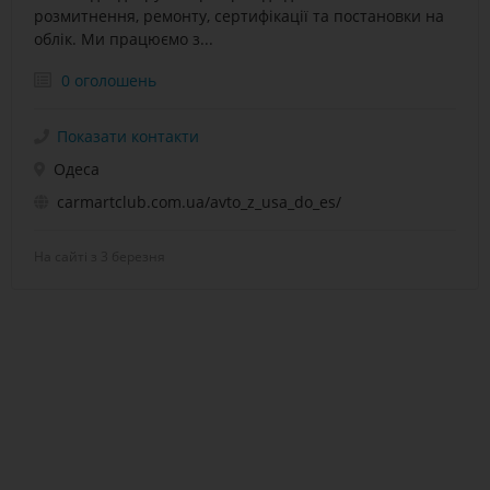
розмитнення, ремонту, сертифікації та постановки на
облiк. Ми працюємо з...
0 оголошень
Показати контакти
Одеса
carmartclub.com.ua/avto_z_usa_do_es/
На сайті з 3 березня