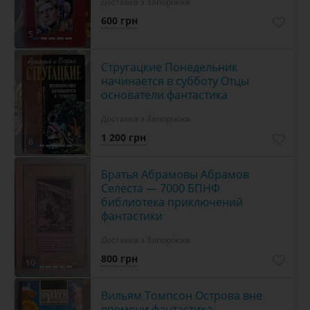
Доставка з Запоріжжя
600 грн
5
Стругацкие Понедельник
начинается в субботу Отцы
основатели фантастика
Доставка з Запоріжжя
1 200 грн
6
Братья Абрамовы Абрамов
Селеста — 7000 БПНФ
библиотека приключений
фантастики
Доставка з Запоріжжя
800 грн
10
Вильям Томпсон Острова вне
времени фантастика