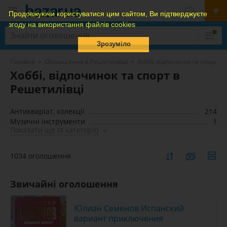
Продовжуючи користуватися цим сайтом, Ви підтверджуєте
згоду на використання файлів cookies
Зрозуміло
Головна
Оголошення в Решетилівці
Хоббі, відпочинок та спорт
Хоббі, відпочинок та спорт в
Решетилівці
Антикваріат, колекції
214
Музичні інструменти
1
Показати ще (4 категорії)
1034 оголошення
Звичайні оголошення
Юлиан Семенов Испанский
вариант приключения